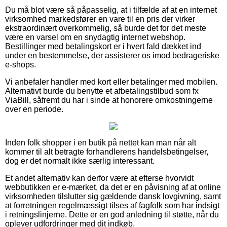
Du må blot være så påpasselig, at i tilfælde af at en internet
virksomhed markedsfører en vare til en pris der virker
ekstraordinært overkommelig, så burde det for det meste
være en varsel om en snydagtig internet webshop.
Bestillinger med betalingskort er i hvert fald dækket ind
under en bestemmelse, der assisterer os imod bedrageriske
e-shops.
Vi anbefaler handler med kort eller betalinger med mobilen.
Alternativt burde du benytte et afbetalingstilbud som fx
ViaBill, såfremt du har i sinde at honorere omkostningerne
over en periode.
Inden folk shopper i en butik på nettet kan man når alt
kommer til alt betragte forhandlerens handelsbetingelser,
dog er det normalt ikke særlig interessant.
Et andet alternativ kan derfor være at efterse hvorvidt
webbutikken er e-mærket, da det er en påvisning af at online
virksomheden tilslutter sig gældende dansk lovgivning, samt
at forretningen regelmæssigt tilses af fagfolk som har indsigt
i retningslinjerne. Dette er en god anledning til støtte, når du
oplever udfordringer med dit indkøb.