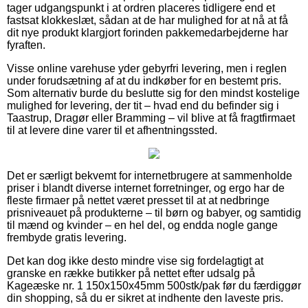
tager udgangspunkt i at ordren placeres tidligere end et
fastsat klokkeslæt, sådan at de har mulighed for at nå at få
dit nye produkt klargjort forinden pakkemedarbejderne har
fyraften.
Visse online varehuse yder gebyrfri levering, men i reglen
under forudsætning af at du indkøber for en bestemt pris.
Som alternativ burde du beslutte sig for den mindst kostelige
mulighed for levering, der tit – hvad end du befinder sig i
Taastrup, Dragør eller Bramming – vil blive at få fragtfirmaet
til at levere dine varer til et afhentningssted.
Det er særligt bekvemt for internetbrugere at sammenholde
priser i blandt diverse internet forretninger, og ergo har de
fleste firmaer på nettet været presset til at at nedbringe
prisniveauet på produkterne – til børn og babyer, og samtidig
til mænd og kvinder – en hel del, og endda nogle gange
frembyde gratis levering.
Det kan dog ikke desto mindre vise sig fordelagtigt at
granske en række butikker på nettet efter udsalg på
Kageæske nr. 1 150x150x45mm 500stk/pak før du færdiggør
din shopping, så du er sikret at indhente den laveste pris.