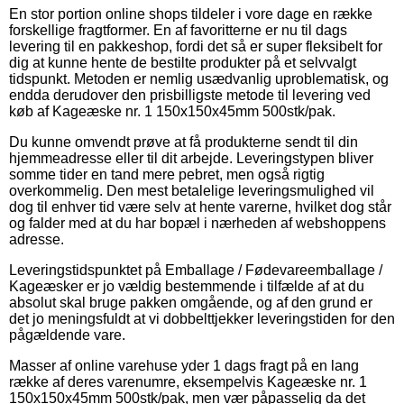
En stor portion online shops tildeler i vore dage en række
forskellige fragtformer. En af favoritterne er nu til dags
levering til en pakkeshop, fordi det så er super fleksibelt for
dig at kunne hente de bestilte produkter på et selvvalgt
tidspunkt. Metoden er nemlig usædvanlig uproblematisk, og
endda derudover den prisbilligste metode til levering ved
køb af Kageæske nr. 1 150x150x45mm 500stk/pak.
Du kunne omvendt prøve at få produkterne sendt til din
hjemmeadresse eller til dit arbejde. Leveringstypen bliver
somme tider en tand mere pebret, men også rigtig
overkommelig. Den mest betalelige leveringsmulighed vil
dog til enhver tid være selv at hente varerne, hvilket dog står
og falder med at du har bopæl i nærheden af webshoppens
adresse.
Leveringstidspunktet på Emballage / Fødevareemballage /
Kageæsker er jo vældig bestemmende i tilfælde af at du
absolut skal bruge pakken omgående, og af den grund er
det jo meningsfuldt at vi dobbelttjekker leveringstiden for den
pågældende vare.
Masser af online varehuse yder 1 dags fragt på en lang
række af deres varenumre, eksempelvis Kageæske nr. 1
150x150x45mm 500stk/pak, men vær påpasselig da det