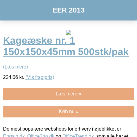
EER 2013
Kageæske nr. 1
150x150x45mm 500stk/pak
(Læs mere)
224.06
kr.
(Vis fragtpris)
Læs mere »
Køb nu »
De mest populære webshops for erhverv i øjeblikket er
Engsig.dk
,
Office2go.dk
og
OfficeTrend.dk
, som alle har et