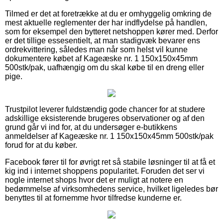
Tilmed er det at foretrække at du er omhyggelig omkring de
mest aktuelle reglementer der har indflydelse på handlen,
som for eksempel den bytteret netshoppen kører med. Derfor
er det tillige essesentielt, at man stadigvæk bevarer ens
ordrekvittering, således man når som helst vil kunne
dokumentere købet af Kageæske nr. 1 150x150x45mm
500stk/pak, uafhængig om du skal købe til en dreng eller
pige.
Trustpilot leverer fuldstændig gode chancer for at studere
adskillige eksisterende brugeres observationer og af den
grund går vi ind for, at du undersøger e-butikkens
anmeldelser af Kageæske nr. 1 150x150x45mm 500stk/pak
forud for at du køber.
Facebook fører til for øvrigt ret så stabile løsninger til at få et
kig ind i internet shoppens popularitet. Foruden det ser vi
nogle internet shops hvor det er muligt at notere en
bedømmelse af virksomhedens service, hvilket ligeledes bør
benyttes til at fornemme hvor tilfredse kunderne er.