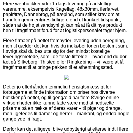
Flere webbutikker yder 1 dags levering på adskillige
varenumre, eksempelvis Kageflag, 48x30mm, flerfarvet,
papir/træ, Dannebrog, på træpind, som stiller krav om at
handlen gemmenføres tidligere end et konkret tidspunkt,
sådan at de højst sandsynligt kan nå at få dit nye produkt
hen til fragtfirmaet forud for at logistikpersonalet tager hjem.
Flere firmaer på nettet frembyder levering uden beregning,
men tit gælder det kun hvis du indkøber for en bestemt sum.
I øvrigt skal du beslutte sig for den mindst kostelige
leveringsmetode, som i de fleste tilfælde – hvad end du bor
tæt på Silkeborg, Thisted eller Ringkøbing – vil være at få
fragtfirmaet til at bringe pakken til et afhentningssted.
Det er jo efterhånden temmelig hensigtsmæssigt for
forbrugerne at finde information om priser hos diverse
butikker på nettet, og til gengæld har flere Øvrige online
virksomheder ikke kunne lade være med at nedsætte
priserne på en række af deres varer – til piger og drenge,
men ligeledes til damer og herrer – markant, og endda nogle
gange yde fri fragt.
Derfor kan det alligevel blive udbytterigt at efterse indtil flere