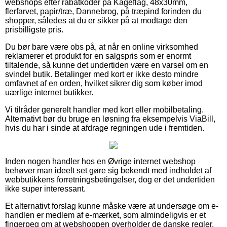
webshops efter rabatkoder på Kageflag, 48x30mm,
flerfarvet, papir/træ, Dannebrog, på træpind forinden du
shopper, således at du er sikker på at modtage den
prisbilligste pris.
Du bør bare være obs på, at når en online virksomhed
reklamerer et produkt for en salgspris som er enormt
tiltalende, så kunne det undertiden være en varsel om en
svindel butik. Betalinger med kort er ikke desto mindre
omfavnet af en orden, hvilket sikrer dig som køber imod
uærlige internet butikker.
Vi tilråder generelt handler med kort eller mobilbetaling.
Alternativt bør du bruge en løsning fra eksempelvis ViaBill,
hvis du har i sinde at afdrage regningen ude i fremtiden.
Inden nogen handler hos en Øvrige internet webshop
behøver man ideelt set gøre sig bekendt med indholdet af
webbutikkens forretningsbetingelser, dog er det undertiden
ikke super interessant.
Et alternativt forslag kunne måske være at undersøge om e-
handlen er medlem af e-mærket, som almindeligvis er et
fingerpeg om at webshoppen overholder de danske regler,