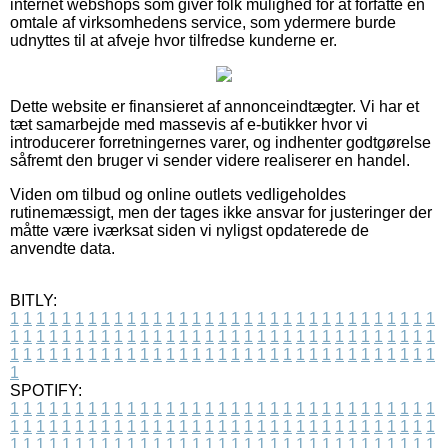
internet webshops som giver folk mulighed for at forfatte en
omtale af virksomhedens service, som ydermere burde
udnyttes til at afveje hvor tilfredse kunderne er.
Dette website er finansieret af annonceindtægter. Vi har et
tæt samarbejde med massevis af e-butikker hvor vi
introducerer forretningernes varer, og indhenter godtgørelse
såfremt den bruger vi sender videre realiserer en handel.
Viden om tilbud og online outlets vedligeholdes
rutinemæssigt, men der tages ikke ansvar for justeringer der
måtte være iværksat siden vi nyligst opdaterede de
anvendte data.
BITLY:
1
1
1
1
1
1
1
1
1
1
1
1
1
1
1
1
1
1
1
1
1
1
1
1
1
1
1
1
1
1
1
1
1
1
1
1
1
1
1
1
1
1
1
1
1
1
1
1
1
1
1
1
1
1
1
1
1
1
1
1
1
1
1
1
1
1
1
1
1
1
1
1
1
1
1
1
1
1
1
1
1
1
1
1
1
1
1
1
1
1
1
1
1
1
1
1
1
1
1
1
SPOTIFY:
1
1
1
1
1
1
1
1
1
1
1
1
1
1
1
1
1
1
1
1
1
1
1
1
1
1
1
1
1
1
1
1
1
1
1
1
1
1
1
1
1
1
1
1
1
1
1
1
1
1
1
1
1
1
1
1
1
1
1
1
1
1
1
1
1
1
1
1
1
1
1
1
1
1
1
1
1
1
1
1
1
1
1
1
1
1
1
1
1
1
1
1
1
1
1
1
1
1
1