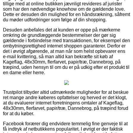
tillige med at online butikken jævnligt revideres af jurister
som har den nødvendige knowhow om de gældende love.
Dette er desuden din mulighed for en håndsrækning, såfremt
du møder udfordringer som følge af din shopping.
Desuden anbefales det at kunden er oppe på mærkerne
omkring de grundlæggende bestemmelser der gør sig
gældende i forbindelse med transaktionen, for eksempel den
ombytningsrettighed internet shoppen garanterer. Derfor er
det i øvrigt afgørende, at man når som helst opbevarer ens
e-mail kvittering, så man altid kan bekræfte sit køb af
Kageflag, 48x30mm, flerfarvet, papir/træ, Dannebrog, på
træpind, uden hensyn til om du er på udkig efter et produkt til
en dame eller herre.
Trustpilot tilbyder altid udmærkede muligheder for at beskue
ret mange andre køberes opfattelser og herved er det klogt,
at du evaluerer internet forretningens omtaler af Kageflag,
48x30mm, flerfarvet, papir/træ, Dannebrog, på træpind forud
for at du køber.
Facebook forærer dig endvidere temmelig fine genveje til at
få indtryk af netbutikkens popularitet. I øvrigt er der faktisk