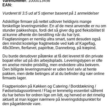
Varenummer:
1000013456
EAN:
Vurderet til
3.5
ud af 5 stjerner baseret på
1
anmeldelser
Adskillige firmaer på nettet udlover heldigvis mange
forskellige leveringsmidler. En af de mest anvendte er nu om
stunder pakkeshops, fordi det så giver dig god fleksibilitet til
at kunne afhente din bestilling når du har lyst.
Fragtløsningen er nemlig ultra smart, samt desuden også
den mindst kostelige fragtmetode ved køb af Kageflag,
48x30mm, flerfarvet, papir/træ, Dannebrog, på træpind.
Du burde derudover påtænke at få det leveret til din private
bopæl eller ud på din arbejdsplads. Leveringstypen er ofte
en anelse mindre prisbillig, men endvidere ultra bekvem.
Den billigste leveringsmanér er uden tvivl selv at hente
pakken, men dette betinges af at du befinder dig nær online
firmaets lager.
Fragtperioden på Køkken og Catering / Borddækning /
Fødselsdagssortiment / Flag er temmelig essentiel såfremt
du har behov for ordren lige om lidt, og herved er det rimelig
aktuelt at man kigger nærmere på leveringstidspunktet for
den pågældende vare.