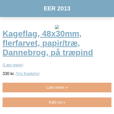
EER 2013
Kageflag, 48x30mm,
flerfarvet, papir/træ,
Dannebrog, på træpind
(Læs mere)
330
kr.
(Vis fragtpris)
Læs mere »
Køb nu »