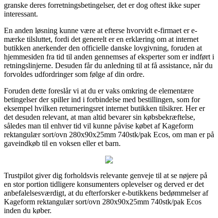
granske deres forretningsbetingelser, det er dog oftest ikke super
interessant.
En anden løsning kunne være at efterse hvorvidt e-firmaet er e-
mærke tilsluttet, fordi det generelt er en erklæring om at internet
butikken anerkender den officielle danske lovgivning, foruden at
hjemmesiden fra tid til anden gennemses af eksperter som er indført i
retningslinjerne. Desuden får du anledning til at få assistance, når du
forvoldes udfordringer som følge af din ordre.
Foruden dette foreslår vi at du er vaks omkring de elementære
betingelser der spiller ind i forbindelse med bestillingen, som for
eksempel hvilken returneringsret internet butikken tilsikrer. Her er
det desuden relevant, at man altid bevarer sin købsbekræftelse,
således man til enhver tid vil kunne påvise købet af Kageform
rektangulær sort/ovn 280x90x25mm 740stk/pak Ecos, om man er på
gaveindkøb til en voksen eller et barn.
Trustpilot giver dig forholdsvis relevante genveje til at se nøjere på
en stor portion tidligere konsumenters oplevelser og derved er det
anbefalelsesværdigt, at du efterforsker e-butikkens bedømmelser af
Kageform rektangulær sort/ovn 280x90x25mm 740stk/pak Ecos
inden du køber.