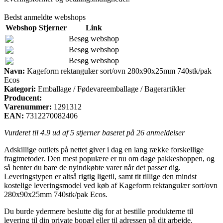
Bedst anmeldte webshops
Webshop
Stjerner
Link
Besøg webshop
Besøg webshop
Besøg webshop
Navn:
Kageform rektangulær sort/ovn 280x90x25mm 740stk/pak
Ecos
Kategori:
Emballage / Fødevareemballage / Bagerartikler
Producent:
Varenummer:
1291312
EAN:
7312270082406
Vurderet til
4.9
ud af 5 stjerner baseret på
26
anmeldelser
Adskillige outlets på nettet giver i dag en lang række forskellige
fragtmetoder. Den mest populære er nu om dage pakkeshoppen, og
så henter du bare de nyindkøbte varer når det passer dig.
Leveringstypen er altså rigtig ligetil, samt tit tillige den mindst
kostelige leveringsmodel ved køb af Kageform rektangulær sort/ovn
280x90x25mm 740stk/pak Ecos.
Du burde ydermere beslutte dig for at bestille produkterne til
levering til din private bopæl eller til adressen på dit arbejde.