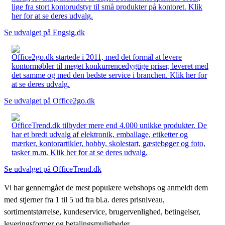
lige fra stort kontorudstyr til små produkter på kontoret. Klik
her for at se deres udvalg.
Se udvalget på Engsig.dk
Office2go.dk startede i 2011, med det formål at levere
kontormøbler til meget konkurrencedygtige priser, leveret med
det samme og med den bedste service i branchen. Klik her for
at se deres udvalg.
Se udvalget på Office2go.dk
OfficeTrend.dk tilbyder mere end 4.000 unikke produkter. De
har et bredt udvalg af elektronik, emballage, etiketter og
mærker, kontorartikler, hobby, skolestart, gæstebøger og foto,
tasker m.m. Klik her for at se deres udvalg.
Se udvalget på OfficeTrend.dk
Vi har gennemgået de mest populære webshops og anmeldt dem
med stjerner fra 1 til 5 ud fra bl.a. deres prisniveau,
sortimentstørrelse, kundeservice, brugervenlighed, betingelser,
leveringsformer og betalingsmuligheder.