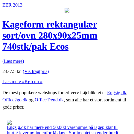
EER 2013
Kageform rektangulær
sort/ovn 280x90x25mm
740stk/pak Ecos
(Læs mere)
2337.5
kr.
(Vis fragtpris)
Læs mere »
Køb nu »
De mest populære webshops for erhverv i øjeblikket er
Engsig.dk
,
Office2go.dk
og
OfficeTrend.dk
, som alle har et stort sortiment til
gode priser.
Engsig.dk har mere end 50.000 varenumre på lager, klar til
hurtig levering indenfor få dage. Sortimentet spænder bredt,