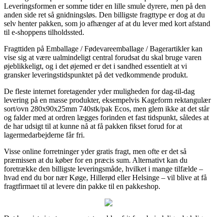
Leveringsformen er somme tider en lille smule dyrere, men på den
anden side ret så gnidningsløs. Den billigste fragttype er dog at du
selv henter pakken, som jo afhænger af at du lever med kort afstand
til e-shoppens tilholdssted.
Fragttiden på Emballage / Fødevareemballage / Bagerartikler kan
vise sig at være ualmindeligt central forudsat du skal bruge varen
øjeblikkeligt, og i det øjemed er det i sandhed essentielt at vi
gransker leveringstidspunktet på det vedkommende produkt.
De fleste internet foretagender yder muligheden for dag-til-dag
levering på en masse produkter, eksempelvis Kageform rektangulær
sort/ovn 280x90x25mm 740stk/pak Ecos, men glem ikke at det står
og falder med at ordren lægges forinden et fast tidspunkt, således at
de har udsigt til at kunne nå at få pakken fikset forud for at
lagermedarbejderne får fri.
Visse online forretninger yder gratis fragt, men ofte er det så
præmissen at du køber for en præcis sum. Alternativt kan du
foretrække den billigste leveringsmåde, hvilket i mange tilfælde –
hvad end du bor nær Køge, Hillerød eller Helsinge – vil blive at få
fragtfirmaet til at levere din pakke til en pakkeshop.