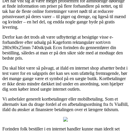
Det har vist sig at være meget problemfrit for almindelige dødelige
at finde information om priser på flere forhandlere på nettet, og til
tak har de fleste online forretninger været nødt til at reducere
prisniveauet på deres varer – til piger og drenge, og ligeså til mænd
og kvinder – en hel del, og endda nogle gange byde på gratis
levering.
Derfor kan det trods alt være udbytterigt at besigtige visse e-
forhandlere efter udsalg på Kageform rektangulær sort/ovn
280x90x25mm 740stk/pak Ecos forinden du gennemfører din
bestilling, således at man er på den sikre side med at modtage den
bedste pris.
Du skal blot være så påvagt, at ifald en internet shop afsætter bedst i
test varer for en salgspris der kan ses som ufattelig fremragende, bør
det mange gange være et symbol på en uægte butik. Kortbetalinger
er ikke desto mindre dækket ind under en anordning, som hjælper
dig som køber imod uægte internet outlets.
Vi anbefaler generelt kortbetalinger eller mobilbetaling. Som et
alternativ kan du drage fordel af en afbetalingsordning fra fx ViaBill,
ifald du ønsker at finansiere betalingen over et længere tidsrum.
Forinden folk bestiller i en internet handler kunne man ideelt set