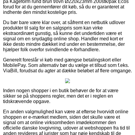
på Kageform rund brun t/ovn Ø220x23mm 200stk/pak Ecos
forud for at du gennemfører dit køb, så du er garanteret at
indhente den mindst kostelige pris.
Du bør bare være klar over, at såfremt en netbutik udlover
produkter til salg for en salgspris som kan virke
ekstraordinært gunstig, så kunne det undertiden være et
signal om en snydagtig online shop. Handler med kort er
ikke desto mindre dækket ind under en bestemmelse, der
hjælper folk overfor svindlende e-forhandlere.
Generelt foreslår vi køb med gængse betalingskort eller
MobilePay. Som alternativ bør du vælge et tilbud som f.eks.
ViaBill, forudsat du agter at dække beløbet af flere omgange.
Inden nogen shopper i en butik behøver de for at være
sikker se på shoppens regler, men det er i reglen en
tidskrævende opgave.
En anden valgmulighed kan være at efterse hvorvidt online
shoppen er e-mærket medlem, siden det skulle være et
signal om at online virksomheden imødekommer den
officielle danske lovgivning, udover at webshoppen fra tid til
anden revideres af jurister som har nøje kendskab til de