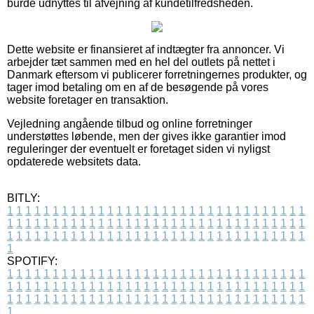
burde udnyttes til afvejning af kundetilfredsheden.
Dette website er finansieret af indtægter fra annoncer. Vi
arbejder tæt sammen med en hel del outlets på nettet i
Danmark eftersom vi publicerer forretningernes produkter, og
tager imod betaling om en af de besøgende på vores
website foretager en transaktion.
Vejledning angående tilbud og online forretninger
understøttes løbende, men der gives ikke garantier imod
reguleringer der eventuelt er foretaget siden vi nyligst
opdaterede websitets data.
BITLY:
1
1
1
1
1
1
1
1
1
1
1
1
1
1
1
1
1
1
1
1
1
1
1
1
1
1
1
1
1
1
1
1
1
1
1
1
1
1
1
1
1
1
1
1
1
1
1
1
1
1
1
1
1
1
1
1
1
1
1
1
1
1
1
1
1
1
1
1
1
1
1
1
1
1
1
1
1
1
1
1
1
1
1
1
1
1
1
1
1
1
1
1
1
1
1
1
1
1
1
1
SPOTIFY:
1
1
1
1
1
1
1
1
1
1
1
1
1
1
1
1
1
1
1
1
1
1
1
1
1
1
1
1
1
1
1
1
1
1
1
1
1
1
1
1
1
1
1
1
1
1
1
1
1
1
1
1
1
1
1
1
1
1
1
1
1
1
1
1
1
1
1
1
1
1
1
1
1
1
1
1
1
1
1
1
1
1
1
1
1
1
1
1
1
1
1
1
1
1
1
1
1
1
1
1