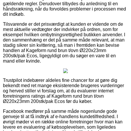
gældende regler. Derudover tilbydes du anledning til en
håndsrækning, når du forvoldes problemer i processen med
dit indkøb.
Tilsvarende er det prisværdigt at kunden er vidende om de
mest aktuelle vedtægter der indvirker på ordren, som for
eksempel hvilken ombytningsrettighed butikken anvender. I
den sammenhæng er det på samme måde relevant, at man
stadig sikrer sin kvittering, så man i fremtiden kan bevise
handlen af Kageform rund brun t/ovn Ø220x23mm
200stk/pak Ecos, ligegyldigt om du søger en vare til en
mand eller kvinde.
Trustpilot indebærer aldeles fine chancer for at gøre dig
bekendt med ret mange eksisterende brugeres vurderinger
og herved stiller vi forslag om, at du evaluerer internet
forretningens ratings af Kageform rund brun t/ovn
Ø220x23mm 200stk/pak Ecos før du køber.
Facebook medfører på samme måde nogenlunde gode
genveje til at få indtryk af e-handlens kundetilfredshed. I
øvrigt møder vi en række online forretninger hvor man kan
levere en evaluering af købsoplevelsen, som ligeledes