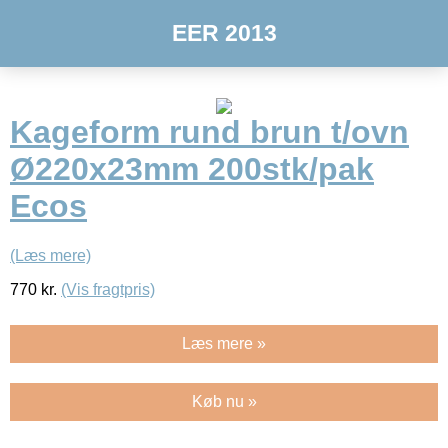
EER 2013
Kageform rund brun t/ovn
Ø220x23mm 200stk/pak
Ecos
(Læs mere)
770
kr.
(Vis fragtpris)
Læs mere »
Køb nu »