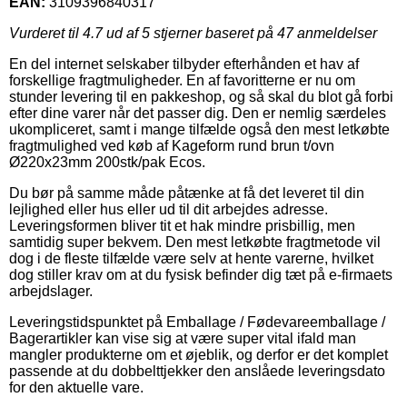
EAN:
3109396840317
Vurderet til
4.7
ud af 5 stjerner baseret på
47
anmeldelser
En del internet selskaber tilbyder efterhånden et hav af
forskellige fragtmuligheder. En af favoritterne er nu om
stunder levering til en pakkeshop, og så skal du blot gå forbi
efter dine varer når det passer dig. Den er nemlig særdeles
ukompliceret, samt i mange tilfælde også den mest letkøbte
fragtmulighed ved køb af Kageform rund brun t/ovn
Ø220x23mm 200stk/pak Ecos.
Du bør på samme måde påtænke at få det leveret til din
lejlighed eller hus eller ud til dit arbejdes adresse.
Leveringsformen bliver tit et hak mindre prisbillig, men
samtidig super bekvem. Den mest letkøbte fragtmetode vil
dog i de fleste tilfælde være selv at hente varerne, hvilket
dog stiller krav om at du fysisk befinder dig tæt på e-firmaets
arbejdslager.
Leveringstidspunktet på Emballage / Fødevareemballage /
Bagerartikler kan vise sig at være super vital ifald man
mangler produkterne om et øjeblik, og derfor er det komplet
passende at du dobbelttjekker den anslåede leveringsdato
for den aktuelle vare.