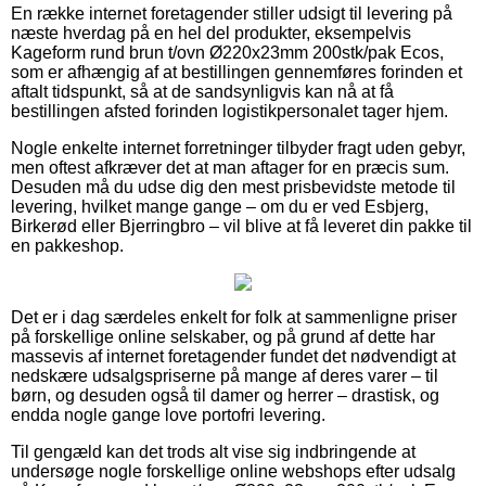
En række internet foretagender stiller udsigt til levering på
næste hverdag på en hel del produkter, eksempelvis
Kageform rund brun t/ovn Ø220x23mm 200stk/pak Ecos,
som er afhængig af at bestillingen gennemføres forinden et
aftalt tidspunkt, så at de sandsynligvis kan nå at få
bestillingen afsted forinden logistikpersonalet tager hjem.
Nogle enkelte internet forretninger tilbyder fragt uden gebyr,
men oftest afkræver det at man aftager for en præcis sum.
Desuden må du udse dig den mest prisbevidste metode til
levering, hvilket mange gange – om du er ved Esbjerg,
Birkerød eller Bjerringbro – vil blive at få leveret din pakke til
en pakkeshop.
Det er i dag særdeles enkelt for folk at sammenligne priser
på forskellige online selskaber, og på grund af dette har
massevis af internet foretagender fundet det nødvendigt at
nedskære udsalgspriserne på mange af deres varer – til
børn, og desuden også til damer og herrer – drastisk, og
endda nogle gange love portofri levering.
Til gengæld kan det trods alt vise sig indbringende at
undersøge nogle forskellige online webshops efter udsalg