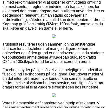
Tilmed rekommanderer vi at køber er omhyggelig omkring
de mest centrale regler der indvirker på transaktionen, for
eksempel den returneringsret webbutikken anvender. Her er
det desuden relevant, at man stadig opbevarer sin
ordrekvittering, således man altid kan dokumentere ordren af
Kagepap guld/sort kraftig Ø24cm 100stk/pak, uanset om du
skal købe en gave til en dame eller herre.
Trustpilot resulterer i uden sammenligning anstændige
chancer for at dechifrere ret mange tidligere køberes
oplevelser og af den grund er det prisværdigt, at du studerer
webbutikkens anmeldelser af Kagepap guld/sort kraftig
Ø24cm 100stk/pak forud for at du placerer din ordre.
Facebook byder på lige så vel visse belejlige metoder til at
få et kig ind i e-shoppens pålidelighed. Derudover møder vi
en del internet firmaer hvor kunder kan sammensætte en
bedømmelse af virksomhedens service, som lige så vel bør
drages fordel af til at vurdere tilfredsheden hos kunderne.
Vores hjemmeside er finansieret ved hjælp af reklamer. Vi
har samarbejder med nogle forskellige online forretninger og