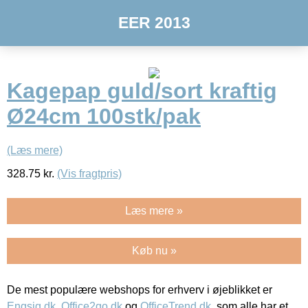
EER 2013
Kagepap guld/sort kraftig
Ø24cm 100stk/pak
(Læs mere)
328.75
kr.
(Vis fragtpris)
Læs mere »
Køb nu »
De mest populære webshops for erhverv i øjeblikket er
Engsig.dk
,
Office2go.dk
og
OfficeTrend.dk
, som alle har et