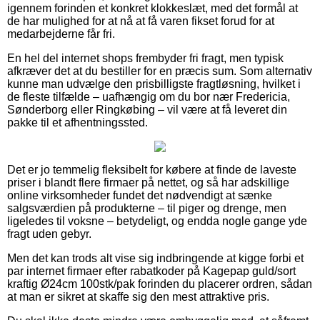
igennem forinden et konkret klokkeslæt, med det formål at
de har mulighed for at nå at få varen fikset forud for at
medarbejderne får fri.
En hel del internet shops frembyder fri fragt, men typisk
afkræver det at du bestiller for en præcis sum. Som alternativ
kunne man udvælge den prisbilligste fragtløsning, hvilket i
de fleste tilfælde – uafhængig om du bor nær Fredericia,
Sønderborg eller Ringkøbing – vil være at få leveret din
pakke til et afhentningssted.
Det er jo temmelig fleksibelt for købere at finde de laveste
priser i blandt flere firmaer på nettet, og så har adskillige
online virksomheder fundet det nødvendigt at sænke
salgsværdien på produkterne – til piger og drenge, men
ligeledes til voksne – betydeligt, og endda nogle gange yde
fragt uden gebyr.
Men det kan trods alt vise sig indbringende at kigge forbi et
par internet firmaer efter rabatkoder på Kagepap guld/sort
kraftig Ø24cm 100stk/pak forinden du placerer ordren, sådan
at man er sikret at skaffe sig den mest attraktive pris.