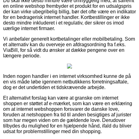
Du skal ikke desto mindre være omhyggelig med, at såfremt
en online webshop frembyder et produkt for en udsalgspris
der kan virke ubegribelig billig, bør det ofte være en indikator
for en bedragerisk internet handler. Kortbestillinger er ikke
desto mindre inkluderet i et regulativ, der sikrer os imod
uærlige internet firmaer.
Vi anbefaler generelt kortbetalinger eller mobilbetaling. Som
et alternativ kan du overveje en afdragsordning fra f.eks.
ViaBill, for så vidt du ønsker at dække pengene over en
længere periode.
Inden nogen handler i en internet virksomhed kunne de på
en vis måde løbe igennem netbutikkens forretningsaftale,
dog er det undertiden et tidskrævende arbejde.
Et alternativt forslag kan være at granske om internet
shoppen er støttet af e-mærket, som kan være en erklæring
om at internet webshoppen forsvarer de danske love,
foruden at netshoppen fra tid til anden besigtiges af jurister
som har megen viden om de gældende love. Derudover
tilbydes du mulighed for en hjælpende hånd, ifald du bliver
udsat for problemstillinger med din shopping.