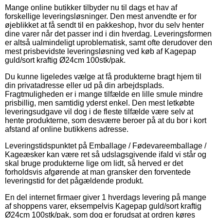
Mange online butikker tilbyder nu til dags et hav af
forskellige leveringsløsninger. Den mest anvendte er for
øjeblikket at få sendt til en pakkeshop, hvor du selv henter
dine varer når det passer ind i din hverdag. Leveringsformen
er altså ualmindeligt uproblematisk, samt ofte derudover den
mest prisbevidste leveringsløsning ved køb af Kagepap
guld/sort kraftig Ø24cm 100stk/pak.
Du kunne ligeledes vælge at få produkterne bragt hjem til
din privatadresse eller ud på din arbejdsplads.
Fragtmuligheden er i mange tilfælde en lille smule mindre
prisbillig, men samtidig yderst enkel. Den mest letkøbte
leveringsudgave vil dog i de fleste tilfælde være selv at
hente produkterne, som desværre beroer på at du bor i kort
afstand af online butikkens adresse.
Leveringstidspunktet på Emballage / Fødevareemballage /
Kageæsker kan være ret så udslagsgivende ifald vi står og
skal bruge produkterne lige om lidt, så herved er det
forholdsvis afgørende at man gransker den forventede
leveringstid for det pågældende produkt.
En del internet firmaer giver 1 hverdags levering på mange
af shoppens varer, eksempelvis Kagepap guld/sort kraftig
Ø24cm 100stk/pak, som dog er forudsat at ordren køres