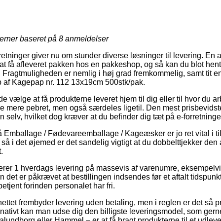
jerner baseret på
8
anmeldelser
rretninger giver nu om stunder diverse løsninger til levering. En 
t få afleveret pakken hos en pakkeshop, og så kan du blot hent
. Fragtmuligheden er nemlig i høj grad fremkommelig, samt tit en
b af Kagepap nr. 112 13x19cm 500stk/pak.
lge at få produkterne leveret hjem til dig eller til hvor du ar
le mere pebret, men også særdeles ligetil. Den mest prisbevidst
n selv, hvilket dog kræver at du befinder dig tæt på e-forretning
Emballage / Fødevareemballage / Kageæsker er jo ret vital i ti
 så i det øjemed er det sandelig vigtigt at du dobbelttjekker de
.
rer 1 hverdags levering på massevis af varenumre, eksempelv
et er påkrævet at bestillingen indsendes før et aftalt tidspunk
betjent forinden personalet har fri.
 nettet frembyder levering uden betaling, men i reglen er det s
ernativt kan man udse dig den billigste leveringsmodel, som ger
lundborg eller Hammel – er at få bragt produkterne til et udleve