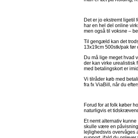
Det er jo ekstremt ligeti
har en hel del online vir
men også til voksne – be
Til gengæld kan det trods
13x19cm 500stk/pak før d
Du må lige meget hvad væ
der kan virke urealistisk
med betalingskort er imid
Vi tilråder køb med betal
fra fx ViaBill, når du eft
Forud for at folk køber h
naturligvis et tidskræven
Et nemt alternativ kunne
skulle være en påvisning 
lejlighedsvis overvåges a
support, ifald du oplever