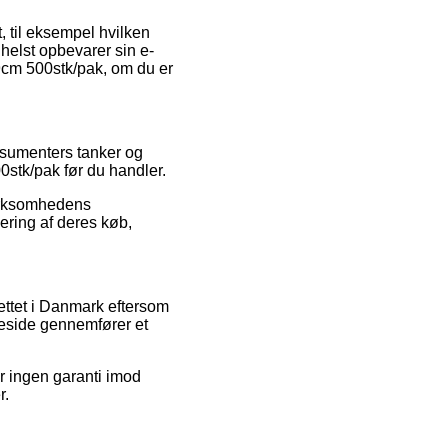
 til eksempel hvilken
helst opbevarer sin e-
9cm 500stk/pak, om du er
nsumenters tanker og
0stk/pak før du handler.
virksomhedens
ering af deres køb,
nettet i Danmark eftersom
meside gennemfører et
r ingen garanti imod
r.