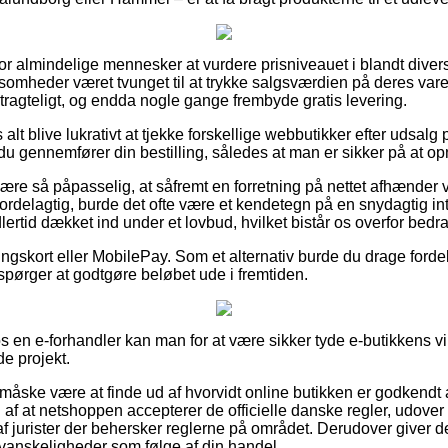
l for almindelige mennesker at vurdere prisniveauet i blandt diver
ksomheder været tvunget til at trykke salgsværdien på deres varer
tragteligt, og endda nogle gange frembyde gratis levering.
 alt blive lukrativt at tjekke forskellige webbutikker efter udsal
u gennemfører din bestilling, således at man er sikker på at op
re så påpasselig, at såfremt en forretning på nettet afhænder va
 fordelagtig, burde det ofte være et kendetegn på en snydagtig int
lertid dækket ind under et lovbud, hvilket bistår os overfor bed
ingskort eller MobilePay. Som et alternativ burde du drage fordel 
erspørger at godtgøre beløbet ude i fremtiden.
os en e-forhandler kan man for at være sikker tyde e-butikkens vi
de projekt.
 måske være at finde ud af hvorvidt online butikken er godkendt 
af at netshoppen accepterer de officielle danske regler, udover
f jurister der behersker reglerne på området. Derudover giver de
 vanskeligheder som følge af din handel.