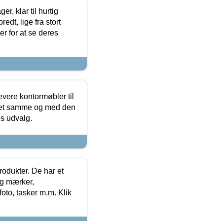
, klar til hurtig
edt, lige fra stort
er for at se deres
evere kontormøbler til
 det samme og med den
es udvalg.
rodukter. De har et
og mærker,
foto, tasker m.m. Klik