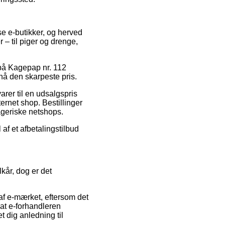
se e-butikker, og herved
 – til piger og drenge,
g på Kagepap nr. 112
nå den skarpeste pris.
rer til en udsalgspris
ernet shop. Bestillinger
rageriske netshops.
af et afbetalingstilbud
lkår, dog er det
af e-mærket, eftersom det
 at e-forhandleren
t dig anledning til