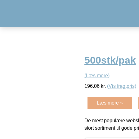
500stk/pak
(Læs mere)
196.06
kr.
(Vis fragtpris)
Læs mere »
De mest populære websho
stort sortiment til gode pr