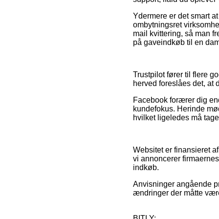
Ydermere er det smart at
ombytningsret virksomhed
mail kvittering, så man 
på gaveindkøb til en dam
Trustpilot fører til fle
herved foreslåes det, at
Facebook forærer dig end
kundefokus. Herinde møde
hvilket ligeledes må tages 
Websitet er finansieret a
vi annoncerer firmaernes
indkøb.
Anvisninger angående pro
ændringer der måtte være
BITLY: