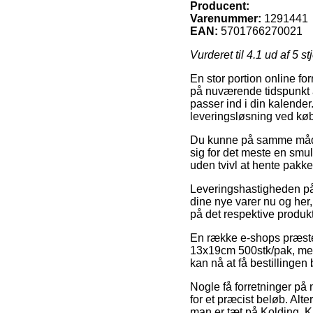
Producent:
Varenummer:
1291441
EAN:
5701766270021
Vurderet til
4.1
ud af 5 st
En stor portion online fo
på nuværende tidspunkt a
passer ind i din kalender
leveringsløsning ved kø
Du kunne på samme måde væ
sig for det meste en smu
uden tvivl at hente pakke
Leveringshastigheden på 
dine nye varer nu og her,
på det respektive produkt
En række e-shops præste
13x19cm 500stk/pak, men d
kan nå at få bestillingen 
Nogle få forretninger på
for et præcist beløb. Alt
man er tæt på Kolding, Ka