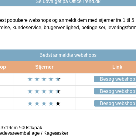
Se udvalget på OfficeTrend.dk
t populære webshops og anmeldt dem med stjerner fra 1 til 5 ud
rrelse, kundeservice, brugervenlighed, betingelser, leveringsfor
Bedst anmeldte webshops
op
Stjerner
Link
Besøg webshop
Besøg webshop
Besøg webshop
13x19cm 500stk/pak
ødevareemballage / Kageæsker