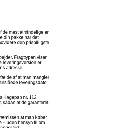
af de mest almindelige er
e din pakke når det
dvidere den prisbilligste
bejder. Fragttypen viser
e leveringsversion er
ens adresse.
lfælde af at man mangler
n anslåede leveringsdato
is Kagepap nr. 112
t, sådan at de garanteret
å præmissen at man køber
ne – uden hensyn til om
ringssted.