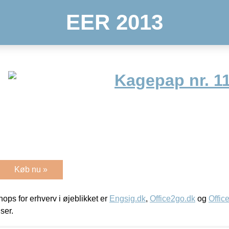
EER 2013
Kagepap nr. 1
Køb nu »
ps for erhverv i øjeblikket er
Engsig.dk
,
Office2go.dk
og
Offic
iser.