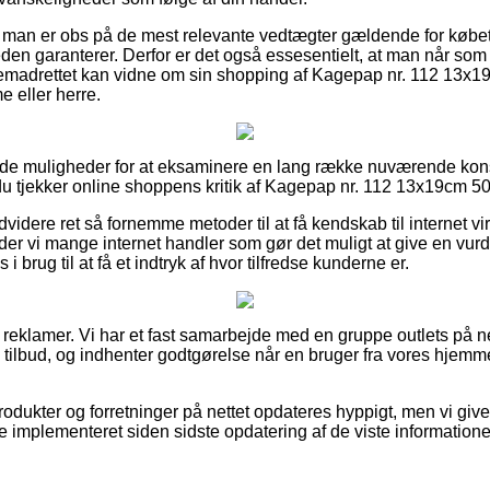
 man er obs på de mest relevante vedtægter gældende for købet,
en garanterer. Derfor er det også essesentielt, at man når som 
fremadrettet kan vidne om sin shopping af Kagepap nr. 112 13x1
e eller herre.
re gode muligheder for at eksaminere en lang række nuværende ko
 du tjekker online shoppens kritik af Kagepap nr. 112 13x19cm 50
videre ret så fornemme metoder til at få kendskab til internet 
r vi mange internet handler som gør det muligt at give en vurd
i brug til at få et indtryk af hvor tilfredse kunderne er.
f reklamer. Vi har et fast samarbejde med en gruppe outlets på 
 tilbud, og indhenter godtgørelse når en bruger fra vores hjem
dukter og forretninger på nettet opdateres hyppigt, men vi give
 implementeret siden sidste opdatering af de viste informatione