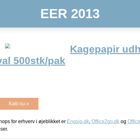
EER 2013
Kagepapir ud
al 500stk/pak
Køb nu »
ps for erhverv i øjeblikket er
Engsig.dk
,
Office2go.dk
og
Offic
iser.