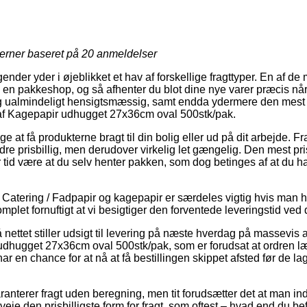
jerner baseret på
20
anmeldelser
agender yder i øjeblikket et hav af forskellige fragttyper. En af 
il en pakkeshop, og så afhenter du blot dine nye varer præcis når
g ualmindeligt hensigtsmæssig, samt endda ydermere den mest 
f Kagepapir udhugget 27x36cm oval 500stk/pak.
at få produkterne bragt til din bolig eller ud på dit arbejde. F
dre prisbillig, men derudover virkelig let gængelig. Den mest pri
er tid være at du selv henter pakken, som dog betinges af at du h
Catering / Fadpapir og kagepapir er særdeles vigtig hvis man ha
komplet fornuftigt at vi besigtiger den forventede leveringstid v
å nettet stiller udsigt til levering på næste hverdag på massevis
dhugget 27x36cm oval 500stk/pak, som er forudsat at ordren læ
ar en chance for at nå at få bestillingen skippet afsted før de l
ranterer fragt uden beregning, men tit forudsætter det at man indk
veje den prisbilligste form for fragt, som oftest – hvad end du be