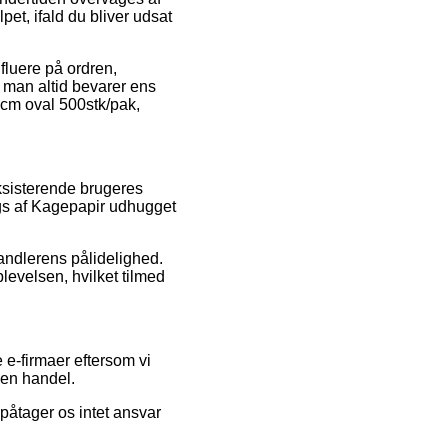
et, ifald du bliver udsat
luere på ordren,
 man altid bevarer ens
6cm oval 500stk/pak,
ksisterende brugeres
ngs af Kagepapir udhugget
handlerens pålidelighed.
levelsen, hvilket tilmed
 e-firmaer eftersom vi
 en handel.
påtager os intet ansvar