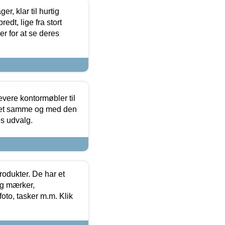
, klar til hurtig
edt, lige fra stort
er for at se deres
evere kontormøbler til
 det samme og med den
es udvalg.
rodukter. De har et
og mærker,
foto, tasker m.m. Klik