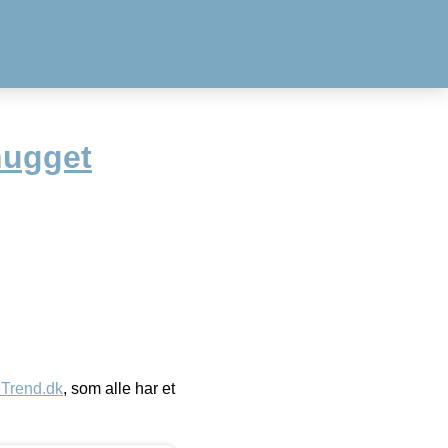
hugget
eTrend.dk
, som alle har et