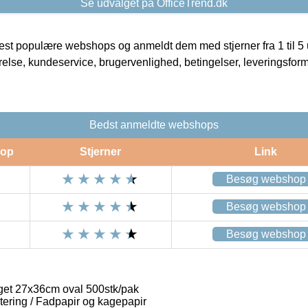
Se udvalget på OfficeTrend.dk
t populære webshops og anmeldt dem med stjerner fra 1 til 5 ud
rrelse, kundeservice, brugervenlighed, betingelser, leveringsfor
Bedst anmeldte webshops
op
Stjerner
Link
Besøg webshop
Besøg webshop
Besøg webshop
et 27x36cm oval 500stk/pak
ering / Fadpapir og kagepapir