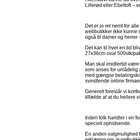
Lillerød eller Ebeltoft – 
Det er jo ret nemt for all
webbutikker ikke kunne sl
også til damer og herrer
Det kan til hver en tid bl
27x36cm oval 500stk/pak 
Man skal imidlertid være 
som anses for umådelig at
med gængse betalingskort
svindlende online firmaer
Generelt foreslår vi kortb
tilfælde af at du hellere v
Inden folk handler i en f
specielt ophidsende.
En anden valgmulighed k
erklæring om at netbutik