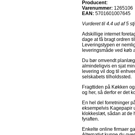
Producent:
Varenummer:
1265106
EAN:
5701601007645
Vurderet til
4.4
ud af 5 st
Adskillige internet foret
dage at få bragt ordren t
Leveringstypen er nemli
leveringsmåde ved køb a
Du bør omvendt planlægge 
almindeligvis en sjat min
levering vil dog til enhv
selskabets tilholdssted.
Fragttiden på Køkken og 
og her, så derfor er det 
En hel del forretninger p
eksempelvis Kagepapir u
klokkeslæt, sådan at de h
fyraften.
Enkelte online firmaer ga
Alternativt kunne du over