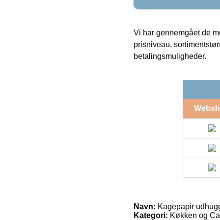
Vi har gennemgået de mes
prisniveau, sortimentstø
betalingsmuligheder.
Websh
Navn:
Kagepapir udhugg
Kategori:
Køkken og Cat