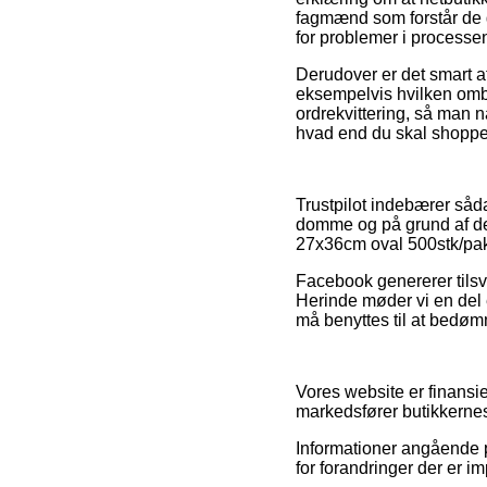
fagmænd som forstår de gæ
for problemer i processe
Derudover er det smart 
eksempelvis hvilken omby
ordrekvittering, så man 
hvad end du skal shoppe t
Trustpilot indebærer såd
domme og på grund af det
27x36cm oval 500stk/pak 
Facebook genererer tilsva
Herinde møder vi en del 
må benyttes til at bedøm
Vores website er finansie
markedsfører butikkernes
Informationer angående p
for forandringer der er 