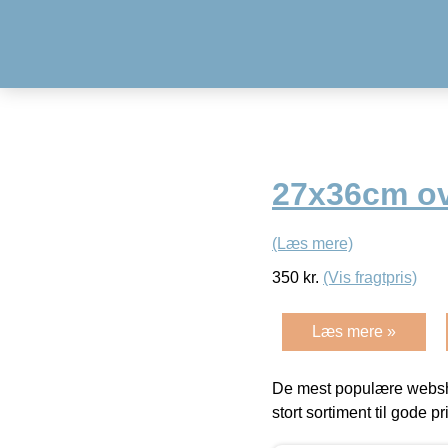
27x36cm ov
(Læs mere)
350
kr.
(Vis fragtpris)
Læs mere »
De mest populære websho
stort sortiment til gode pr