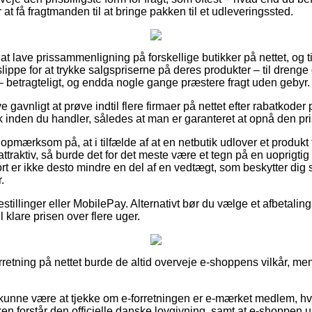
er at få fragtmanden til at bringe pakken til et udleveringssted.
e at lave prissammenligning på forskellige butikker på nettet, og t
ippe for at trykke salgspriserne på deres produkter – til drenge 
 – betragteligt, og endda nogle gange præstere fragt uden gebyr.
ive gavnligt at prøve indtil flere firmaer på nettet efter rabatko
inden du handler, således at man er garanteret at opnå den prisb
opmærksom på, at i tilfælde af at en netbutik udlover et produkt t
traktiv, så burde det for det meste være et tegn på en uoprigtig 
 er ikke desto mindre en del af en vedtægt, som beskytter dig 
.
estillinger eller MobilePay. Alternativt bør du vælge et afbetalingst
il klare prisen over flere uger.
orretning på nettet burde de altid overveje e-shoppens vilkår, men
unne være at tjekke om e-forretningen er e-mærket medlem, hv
ken forstår den officielle danske lovgivning, samt at e-shoppen 