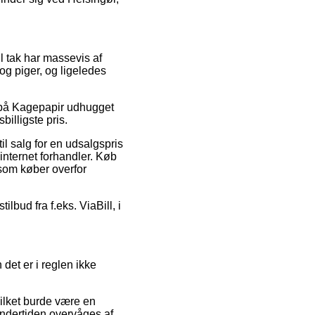
il tak har massevis af
og piger, og ligeledes
der på Kagepapir udhugget
illigste pris.
il salg for en udsalgspris
internet forhandler. Køb
som køber overfor
ilbud fra f.eks. ViaBill, i
 det er i reglen ikke
ilket burde være en
undertiden overvåges af