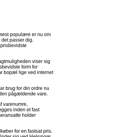
de mest populære er nu om
 det passer dig.
prisbevidste
ragtmuligheden viser sig
sbevidste form for
ar bopæl lige ved internet
r brug for din ordre nu
ed den pågældende vare.
 af varenumre,
gges inden et fast
ageransatte holder
øber for en fastsat pris.
finder sig ved Helsingør,