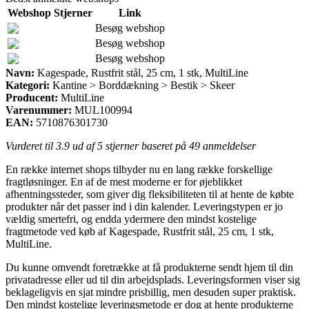
Webshop
Stjerner
Link
Besøg webshop
Besøg webshop
Besøg webshop
Navn:
Kagespade, Rustfrit stål, 25 cm, 1 stk, MultiLine
Kategori:
Kantine > Borddækning > Bestik > Skeer
Producent:
MultiLine
Varenummer:
MUL100994
EAN:
5710876301730
Vurderet til
3.9
ud af 5 stjerner baseret på
49
anmeldelser
En række internet shops tilbyder nu en lang række forskellige
fragtløsninger. En af de mest moderne er for øjeblikket
afhentningssteder, som giver dig fleksibiliteten til at hente de købte
produkter når det passer ind i din kalender. Leveringstypen er jo
vældig smertefri, og endda ydermere den mindst kostelige
fragtmetode ved køb af Kagespade, Rustfrit stål, 25 cm, 1 stk,
MultiLine.
Du kunne omvendt foretrække at få produkterne sendt hjem til din
privatadresse eller ud til din arbejdsplads. Leveringsformen viser sig
beklageligvis en sjat mindre prisbillig, men desuden super praktisk.
Den mindst kostelige leveringsmetode er dog at hente produkterne