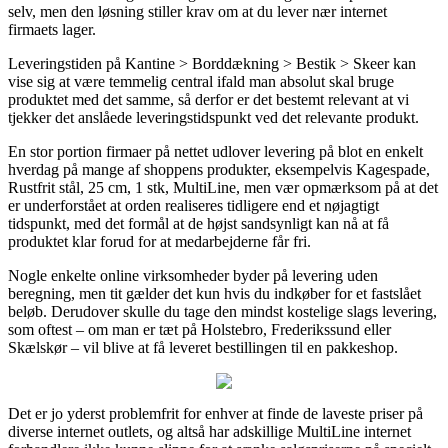
selv, men den løsning stiller krav om at du lever nær internet
firmaets lager.
Leveringstiden på Kantine > Borddækning > Bestik > Skeer kan
vise sig at være temmelig central ifald man absolut skal bruge
produktet med det samme, så derfor er det bestemt relevant at vi
tjekker det anslåede leveringstidspunkt ved det relevante produkt.
En stor portion firmaer på nettet udlover levering på blot en enkelt
hverdag på mange af shoppens produkter, eksempelvis Kagespade,
Rustfrit stål, 25 cm, 1 stk, MultiLine, men vær opmærksom på at det
er underforstået at orden realiseres tidligere end et nøjagtigt
tidspunkt, med det formål at de højst sandsynligt kan nå at få
produktet klar forud for at medarbejderne får fri.
Nogle enkelte online virksomheder byder på levering uden
beregning, men tit gælder det kun hvis du indkøber for et fastslået
beløb. Derudover skulle du tage den mindst kostelige slags levering,
som oftest – om man er tæt på Holstebro, Frederikssund eller
Skælskør – vil blive at få leveret bestillingen til en pakkeshop.
Det er jo yderst problemfrit for enhver at finde de laveste priser på
diverse internet outlets, og altså har adskillige MultiLine internet