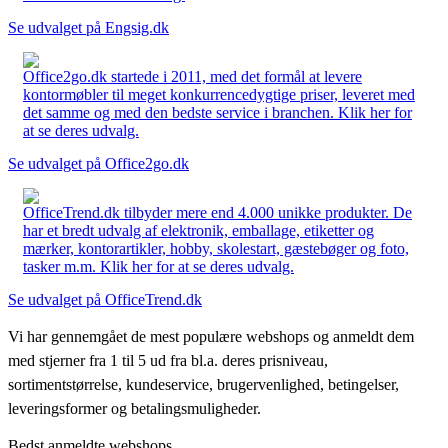
Se udvalget på Engsig.dk
Office2go.dk startede i 2011, med det formål at levere
kontormøbler til meget konkurrencedygtige priser, leveret med
det samme og med den bedste service i branchen. Klik her for
at se deres udvalg.
Se udvalget på Office2go.dk
OfficeTrend.dk tilbyder mere end 4.000 unikke produkter. De
har et bredt udvalg af elektronik, emballage, etiketter og
mærker, kontorartikler, hobby, skolestart, gæstebøger og foto,
tasker m.m. Klik her for at se deres udvalg.
Se udvalget på OfficeTrend.dk
Vi har gennemgået de mest populære webshops og anmeldt dem
med stjerner fra 1 til 5 ud fra bl.a. deres prisniveau,
sortimentstørrelse, kundeservice, brugervenlighed, betingelser,
leveringsformer og betalingsmuligheder.
Bedst anmeldte webshops