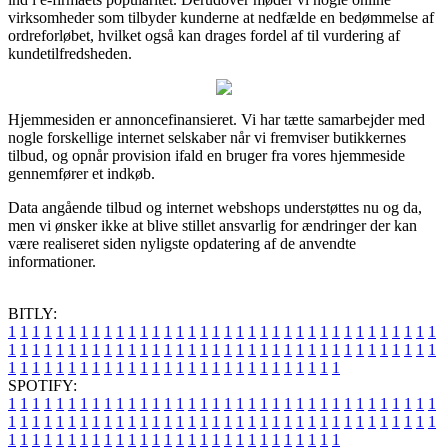
virksomheder som tilbyder kunderne at nedfælde en bedømmelse af
ordreforløbet, hvilket også kan drages fordel af til vurdering af
kundetilfredsheden.
Hjemmesiden er annoncefinansieret. Vi har tætte samarbejder med
nogle forskellige internet selskaber når vi fremviser butikkernes
tilbud, og opnår provision ifald en bruger fra vores hjemmeside
gennemfører et indkøb.
Data angående tilbud og internet webshops understøttes nu og da,
men vi ønsker ikke at blive stillet ansvarlig for ændringer der kan
være realiseret siden nyligste opdatering af de anvendte
informationer.
BITLY:
1
1
1
1
1
1
1
1
1
1
1
1
1
1
1
1
1
1
1
1
1
1
1
1
1
1
1
1
1
1
1
1
1
1
1
1
1
1
1
1
1
1
1
1
1
1
1
1
1
1
1
1
1
1
1
1
1
1
1
1
1
1
1
1
1
1
1
1
1
1
1
1
1
1
1
1
1
1
1
1
1
1
1
1
1
1
1
1
1
1
1
1
1
1
1
1
1
1
1
1
SPOTIFY:
1
1
1
1
1
1
1
1
1
1
1
1
1
1
1
1
1
1
1
1
1
1
1
1
1
1
1
1
1
1
1
1
1
1
1
1
1
1
1
1
1
1
1
1
1
1
1
1
1
1
1
1
1
1
1
1
1
1
1
1
1
1
1
1
1
1
1
1
1
1
1
1
1
1
1
1
1
1
1
1
1
1
1
1
1
1
1
1
1
1
1
1
1
1
1
1
1
1
1
1