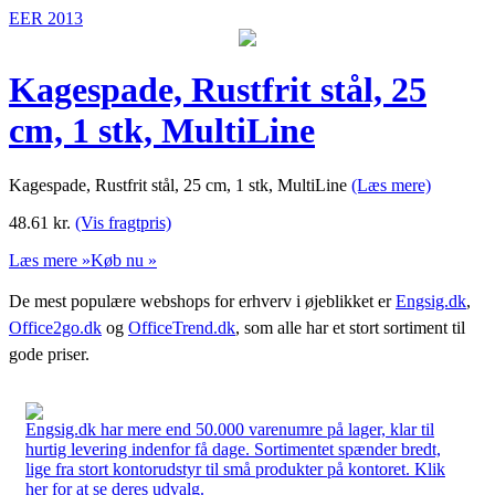
EER 2013
Kagespade, Rustfrit stål, 25
cm, 1 stk, MultiLine
Kagespade, Rustfrit stål, 25 cm, 1 stk, MultiLine
(Læs mere)
48.61
kr.
(Vis fragtpris)
Læs mere »
Køb nu »
De mest populære webshops for erhverv i øjeblikket er
Engsig.dk
,
Office2go.dk
og
OfficeTrend.dk
, som alle har et stort sortiment til
gode priser.
Engsig.dk har mere end 50.000 varenumre på lager, klar til
hurtig levering indenfor få dage. Sortimentet spænder bredt,
lige fra stort kontorudstyr til små produkter på kontoret. Klik
her for at se deres udvalg.