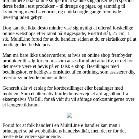
forhandlere ikke kunne slippe for at sænke salgspriserne på specielt
deres bedst i test produkter – til drenge og piger, og samtidig til
kvinder og mænd – enormt, og endda nogle gange frembyde
levering uden gebyr.
Dog kan det ikke desto mindre vise sig nyttigt at eftergå forskellige
online webshops efter rabat på Kagespade, Rustfrit stål, 25 cm, 1
stk, MultiLine forud for at du handler, sådan at du er skråsikker på at
modtage den bedste pris.
Man må bare ikke undervurdere, at hvis en online shop frembyder
produkter til salg for en pris som anses for uhørt attraktiv, er det for
det meste være et bevis på en falsk e-shop. Bestillinger med
betalingskort er heldigvis omsluttet af en ordning, som assisterer dig
overfor svindlende online outlets.
Generelt slår vi et slag for kortbestillinger eller betalinger med
mobilen. Som et alternativ burde du overveje et afdragstilbud fra
eksempelvis ViaBill, for så vidt du vil afdrage omkostningerne over
et længere tidsrum.
Forud for at folk handler i en MultiLine e-handler kan man i
princippet se på webbutikkens handelsvilkår, men det er for det
meste ikke videre spændende.