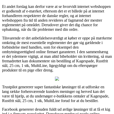
Et andet forslag kan derfor være at se hvorvidt internet webshoppen
er godkendt af e-mærket, eftersom det er et billede på at internet
forhandleren respekterer de danske regler, og at internet
webshoppen fra tid til anden revideres af fagmænd der mestrer
reglementet på området. Derudover giver det dig chance for
opbakning, når du får problemer med din ordre.
Tilsvarende er det anbefalelsesværdigt at køber er oppe på mærkerne
omkring de mest essentielle reglementer der gør sig gældende i
forbindelse med handlen, som for eksempel den
ombytningsrettighed online firmaet garanterer. I den sammenhæng
er det ydermere vigtigt, at man altid bibeholder sin kvittering, så man
fremadrettet kan dokumentere sin bestilling af Kagespade, Rustfrit
stål, 25 cm, 1 stk, MultiLine, ligegyldigt om du efterspørger
produkter til en pige eller dreng.
Trustpilot genererer super fantastiske løsninger til at udforske en
lang række forhenværende kunders meninger og herved kan det
være til hjælp, at du undersøger e-butikkens omtaler af Kagespade,
Rustfrit stål, 25 cm, 1 stk, MultiLine forud for at du bestiller.
Facebook genererer desuden fuldt ud ærlige løsninger til at få et kig
ind i e-firmaets popularitet. Derudover møder vi nogle online