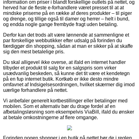
information om priser i blandt forskellige outlets på nettet, og
herved har de fleste e-forhandlere været presset til at at
mindske priserne på en række af deres produkter – til piger
og drenge, og tillige også til damer og herrer – helt i bund,
og endda nogle gange frembyde fragt uden betaling.
Derfor kan det trods alt være lønnende at sammenligne et
par forskellige webbutikker efter udsalg på forinden du
færdiggør din shopping, sådan at man er sikker på at skaffe
sig den mest betalelige pris.
Du skal alligevel ikke overse, at ifald en internet handler
tilbyder et produkt til salg for en salgspris som virker
usædvanlig beskeden, så kunne det tit være et kendetegn
på en fup internet butik. Kortkøb er ikke desto mindre
omfavnet af Indsigelsesordningen, hvilket skærmer dig imod
uærlige forhandlere på nettet.
Vi anbefaler generelt kortbestillinger eller betalinger med
mobilen. Som et alternativ bør du drage fordel af en
afbetalingsløsning som eksempelvis ViaBill, ifald du ønsker
at betale omkostningerne af flere omgange.
Forinden nogen shopper i en butik på nettet bør de i reglen