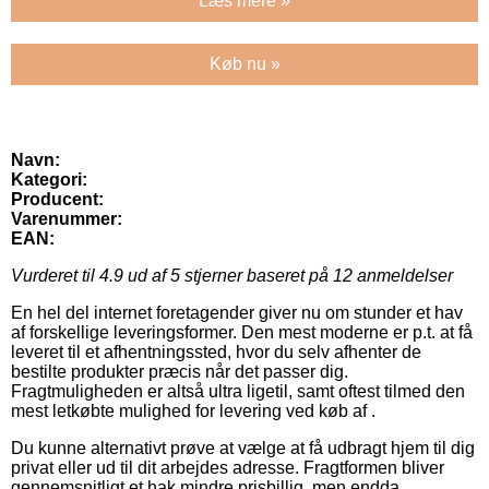
Læs mere »
Køb nu »
Navn:
Kategori:
Producent:
Varenummer:
EAN:
Vurderet til
4.9
ud af 5 stjerner baseret på
12
anmeldelser
En hel del internet foretagender giver nu om stunder et hav
af forskellige leveringsformer. Den mest moderne er p.t. at få
leveret til et afhentningssted, hvor du selv afhenter de
bestilte produkter præcis når det passer dig.
Fragtmuligheden er altså ultra ligetil, samt oftest tilmed den
mest letkøbte mulighed for levering ved køb af .
Du kunne alternativt prøve at vælge at få udbragt hjem til dig
privat eller ud til dit arbejdes adresse. Fragtformen bliver
gennemsnitligt et hak mindre prisbillig, men endda