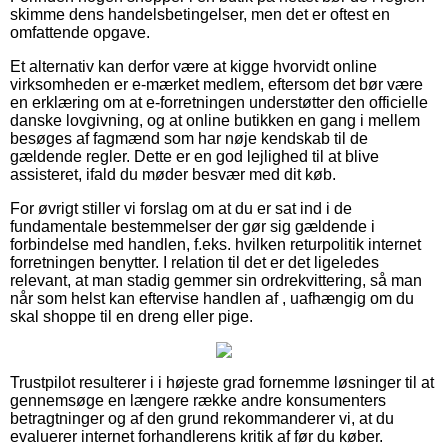
skimme dens handelsbetingelser, men det er oftest en
omfattende opgave.
Et alternativ kan derfor være at kigge hvorvidt online
virksomheden er e-mærket medlem, eftersom det bør være
en erklæring om at e-forretningen understøtter den officielle
danske lovgivning, og at online butikken en gang i mellem
besøges af fagmænd som har nøje kendskab til de
gældende regler. Dette er en god lejlighed til at blive
assisteret, ifald du møder besvær med dit køb.
For øvrigt stiller vi forslag om at du er sat ind i de
fundamentale bestemmelser der gør sig gældende i
forbindelse med handlen, f.eks. hvilken returpolitik internet
forretningen benytter. I relation til det er det ligeledes
relevant, at man stadig gemmer sin ordrekvittering, så man
når som helst kan eftervise handlen af , uafhængig om du
skal shoppe til en dreng eller pige.
Trustpilot resulterer i i højeste grad fornemme løsninger til at
gennemsøge en længere række andre konsumenters
betragtninger og af den grund rekommanderer vi, at du
evaluerer internet forhandlerens kritik af før du køber.