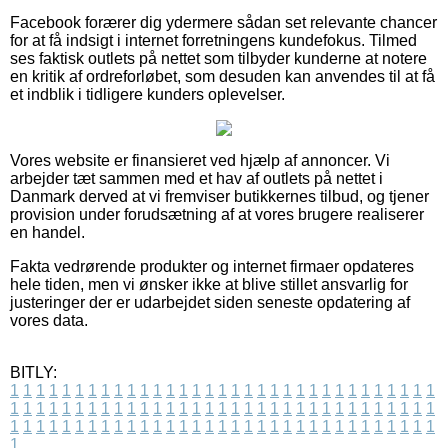
Facebook forærer dig ydermere sådan set relevante chancer
for at få indsigt i internet forretningens kundefokus. Tilmed
ses faktisk outlets på nettet som tilbyder kunderne at notere
en kritik af ordreforløbet, som desuden kan anvendes til at få
et indblik i tidligere kunders oplevelser.
Vores website er finansieret ved hjælp af annoncer. Vi
arbejder tæt sammen med et hav af outlets på nettet i
Danmark derved at vi fremviser butikkernes tilbud, og tjener
provision under forudsætning af at vores brugere realiserer
en handel.
Fakta vedrørende produkter og internet firmaer opdateres
hele tiden, men vi ønsker ikke at blive stillet ansvarlig for
justeringer der er udarbejdet siden seneste opdatering af
vores data.
BITLY:
1
1
1
1
1
1
1
1
1
1
1
1
1
1
1
1
1
1
1
1
1
1
1
1
1
1
1
1
1
1
1
1
1
1
1
1
1
1
1
1
1
1
1
1
1
1
1
1
1
1
1
1
1
1
1
1
1
1
1
1
1
1
1
1
1
1
1
1
1
1
1
1
1
1
1
1
1
1
1
1
1
1
1
1
1
1
1
1
1
1
1
1
1
1
1
1
1
1
1
1