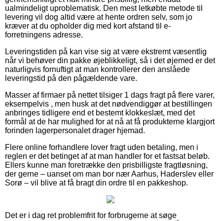
ualmindeligt uproblematisk. Den mest letkøbte metode til
levering vil dog altid være at hente ordren selv, som jo
kræver at du opholder dig med kort afstand til e-
forretningens adresse.
Leveringstiden på kan vise sig at være ekstremt væsentlig
når vi behøver din pakke øjeblikkeligt, så i det øjemed er det
naturligvis fornuftigt at man kontrollerer den anslåede
leveringstid på den pågældende vare.
Masser af firmaer på nettet tilsiger 1 dags fragt på flere varer,
eksempelvis , men husk at det nødvendiggør at bestillingen
anbringes tidligere end et bestemt klokkeslæt, med det
formål at de har mulighed for at nå at få produkterne klargjort
forinden lagerpersonalet drager hjemad.
Flere online forhandlere lover fragt uden betaling, men i
reglen er det betinget af at man handler for et fastsat beløb.
Ellers kunne man foretrække den prisbilligste fragtløsning,
der gerne – uanset om man bor nær Aarhus, Haderslev eller
Sorø – vil blive at få bragt din ordre til en pakkeshop.
Det er i dag ret problemfrit for forbrugerne at søge