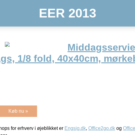
EER 2013
Middagsservie
ags, 1/8 fold, 40x40cm, mørke
Køb nu »
ps for erhverv i øjeblikket er
Engsig.dk
,
Office2go.dk
og
Offic