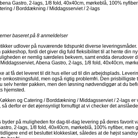
bena Gastro, 2-lags, 1/8 fold, 40x40cm, mørkeblå, 100% nyfiber
ring / Borddækning / Middagsserviet / 2-lags
jerner baseret på
8
anmeldelser
butikker udlover på nuværende tidspunkt diverse leveringsmåder
 pakkeshop, fordi det giver dig fuld fleksibilitet til at hente din 
muligheden er nemlig særdeles bekvem, samt endda derudover d
 Middagsserviet, Abena Gastro, 2-lags, 1/8 fold, 40x40cm, mørk
e at få det leveret til dit hus eller ud til din arbejdsplads. Lever
 omkostningsfuld, men også rigtig problemfri. Den prisbilligste t
t du selv henter pakken, men den løsning nødvendiggør at du bef
ets hjemsted.
Køkken og Catering / Borddækning / Middagsserviet / 2-lags er v
 så derfor er det øjensynligt fornuftigt at vi checker det anslåede
 byder på muligheden for dag-til-dag levering på deres favorit 
stro, 2-lags, 1/8 fold, 40x40cm, mørkeblå, 100% nyfiber, men g
s tidligere end et besluttet klokkeslæt, således at de højst sands