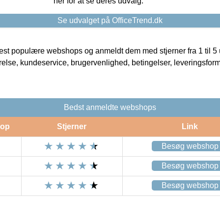
her for at se deres udvalg.
Se udvalget på OfficeTrend.dk
t populære webshops og anmeldt dem med stjerner fra 1 til 5 ud
rrelse, kundeservice, brugervenlighed, betingelser, leveringsfor
Bedst anmeldte webshops
op
Stjerner
Link
Besøg webshop
Besøg webshop
Besøg webshop