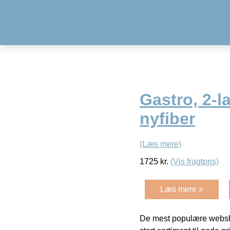
Gastro, 2-l
nyfiber
(Læs mere)
1725
kr.
(Vis fragtpris)
Læs mere »
De mest populære websho