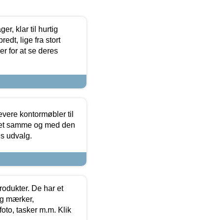
, klar til hurtig
edt, lige fra stort
er for at se deres
evere kontormøbler til
 det samme og med den
es udvalg.
rodukter. De har et
og mærker,
foto, tasker m.m. Klik