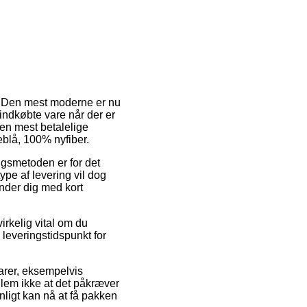
. Den mest moderne er nu
nyindkøbte vare når der er
en mest betalelige
eblå, 100% nyfiber.
ingsmetoden er for det
ype af levering vil dog
inder dig med kort
irkelig vital om du
 leveringstidspunkt for
varer, eksempelvis
lem ikke at det påkræver
ynligt kan nå at få pakken