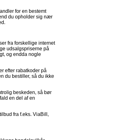
handler for en bestemt
 end du opholder sig nær
ed.
r fra forskellige internet
nge udsalgspriserne på
igt, og endda nogle
r efter rabatkoder på
 du bestiller, så du ikke
 utrolig beskeden, så bør
fald en del af en
bud fra f.eks. ViaBill,