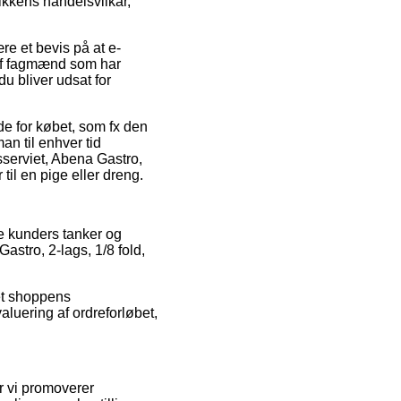
ikkens handelsvilkår,
re et bevis på at e-
 af fagmænd som har
u bliver udsat for
e for købet, som fx den
n til enhver tid
sserviet, Abena Gastro,
til en pige eller dreng.
de kunders tanker og
astro, 2-lags, 1/8 fold,
net shoppens
aluering af ordreforløbet,
r vi promoverer