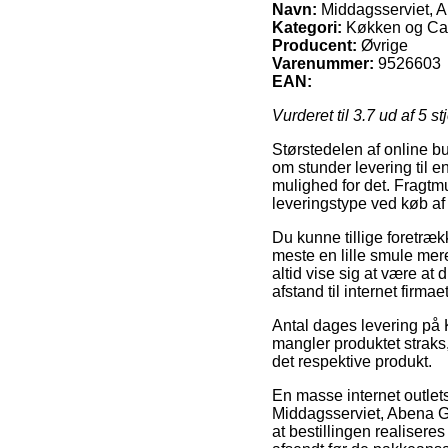
Navn:
Middagsserviet, A
Kategori:
Køkken og Cate
Producent:
Øvrige
Varenummer:
9526603
EAN:
Vurderet til
3.7
ud af 5 st
Størstedelen af online 
om stunder levering til en
mulighed for det. Fragt
leveringstype ved køb af
Du kunne tillige foretrækk
meste en lille smule mere
altid vise sig at være a
afstand til internet firma
Antal dages levering på 
mangler produktet straks,
det respektive produkt.
En masse internet outlets
Middagsserviet, Abena Ga
at bestillingen realisere