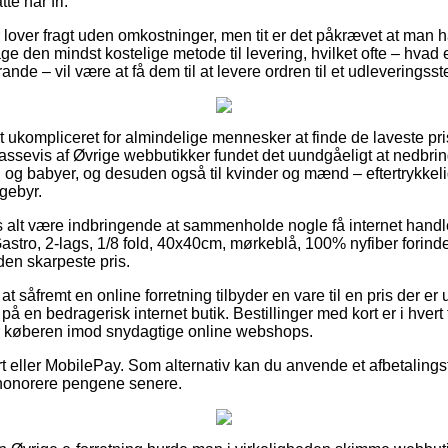
te har fri.
 lover fragt uden omkostninger, men tit er det påkrævet at man 
ge den mindst kostelige metode til levering, hvilket ofte – hvad
nde – vil være at få dem til at levere ordren til et udleveringsst
ukompliceret for almindelige mennesker at finde de laveste prise
assevis af Øvrige webbutikker fundet det uundgåeligt at nedbri
rn og babyer, og desuden også til kvinder og mænd – eftertrykkel
gebyr.
s alt være indbringende at sammenholde nogle få internet handle
stro, 2-lags, 1/8 fold, 40x40cm, mørkeblå, 100% nyfiber forinden
 den skarpeste pris.
t såfremt en online forretning tilbyder en vare til en pris der er
på en bedragerisk internet butik. Bestillinger med kort er i hvert 
 køberen imod snydagtige online webshops.
 eller MobilePay. Som alternativ kan du anvende et afbetalingstil
t honorere pengene senere.