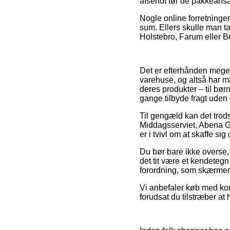
afsendt før de pakkeansat
Nogle online forretninger
sum. Ellers skulle man ta
Holstebro, Farum eller Bra
Det er efterhånden meget 
varehuse, og altså har m
deres produkter – til bø
gange tilbyde fragt uden 
Til gengæld kan det trod
Middagsserviet, Abena Ga
er i tvivl om at skaffe sig
Du bør bare ikke overse, a
det tit være et kendetegn 
forordning, som skærmer
Vi anbefaler køb med kort
forudsat du tilstræber a