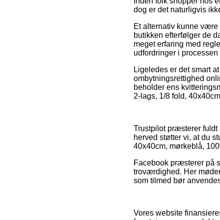
Inden folk shopper hos e
dog er det naturligvis ikk
Et alternativ kunne være 
butikken efterfølger de 
meget erfaring med regle
udfordringer i processen
Ligeledes er det smart a
ombytningsrettighed onli
beholder ens kvitteringsm
2-lags, 1/8 fold, 40x40cm
Trustpilot præsterer fuld
herved støtter vi, at du 
40x40cm, mørkeblå, 100%
Facebook præsterer på sam
troværdighed. Her møder v
som tilmed bør anvendes ti
Vores website finansiere