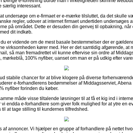
n Øvrige e-forretning burde man i virkeligheden skimme webbut
e særlig interessant.
at undersøge om e-firmaet er e-mærke tilsluttet, da det skulle væ
danske regler, udover at internet firmaet undertiden undersøges
rne på området. Dette er desuden din genvej til opbakning, når d
 med dit indkøb.
t du er vidende om de mest basale bestemmelser der er gældend
ne virksomheden kører med. Her er det samtidig afgørende, at ma
ail, så man fremadrettet vil kunne eftervise sin ordre af Middag
, mørkeblå, 100% nyfiber, uanset om man er på udkig efter varer 
t ud stabile chancer for at blive klogere på diverse forhenværen
studerer e-forhandlerens bedømmelser af Middagsserviet, Abena G
 nyfiber forinden du køber.
me måde visse tiltalende løsninger til at få et kig ind i inter
i endda e-forhandlere som giver folk mulighed for at ytre en ev
l at tage stilling til kundernes tilfredshed.
s af annoncer. Vi hjælper en gruppe af forhandlere på nettet hvo