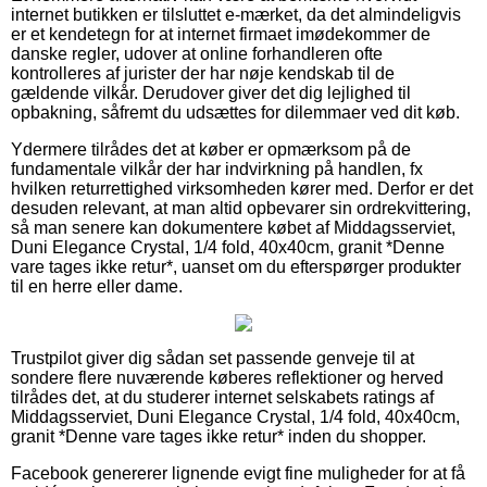
internet butikken er tilsluttet e-mærket, da det almindeligvis
er et kendetegn for at internet firmaet imødekommer de
danske regler, udover at online forhandleren ofte
kontrolleres af jurister der har nøje kendskab til de
gældende vilkår. Derudover giver det dig lejlighed til
opbakning, såfremt du udsættes for dilemmaer ved dit køb.
Ydermere tilrådes det at køber er opmærksom på de
fundamentale vilkår der har indvirkning på handlen, fx
hvilken returrettighed virksomheden kører med. Derfor er det
desuden relevant, at man altid opbevarer sin ordrekvittering,
så man senere kan dokumentere købet af Middagsserviet,
Duni Elegance Crystal, 1/4 fold, 40x40cm, granit *Denne
vare tages ikke retur*, uanset om du efterspørger produkter
til en herre eller dame.
Trustpilot giver dig sådan set passende genveje til at
sondere flere nuværende køberes reflektioner og herved
tilrådes det, at du studerer internet selskabets ratings af
Middagsserviet, Duni Elegance Crystal, 1/4 fold, 40x40cm,
granit *Denne vare tages ikke retur* inden du shopper.
Facebook genererer lignende evigt fine muligheder for at få