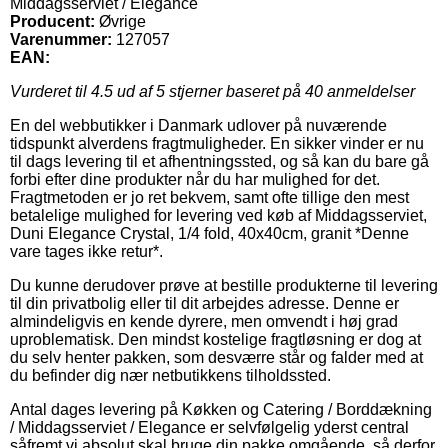
Middagsserviet / Elegance
Producent:
Øvrige
Varenummer:
127057
EAN:
Vurderet til
4.5
ud af 5 stjerner baseret på
40
anmeldelser
En del webbutikker i Danmark udlover på nuværende
tidspunkt alverdens fragtmuligheder. En sikker vinder er nu
til dags levering til et afhentningssted, og så kan du bare gå
forbi efter dine produkter når du har mulighed for det.
Fragtmetoden er jo ret bekvem, samt ofte tillige den mest
betalelige mulighed for levering ved køb af Middagsserviet,
Duni Elegance Crystal, 1/4 fold, 40x40cm, granit *Denne
vare tages ikke retur*.
Du kunne derudover prøve at bestille produkterne til levering
til din privatbolig eller til dit arbejdes adresse. Denne er
almindeligvis en kende dyrere, men omvendt i høj grad
uproblematisk. Den mindst kostelige fragtløsning er dog at
du selv henter pakken, som desværre står og falder med at
du befinder dig nær netbutikkens tilholdssted.
Antal dages levering på Køkken og Catering / Borddækning
/ Middagsserviet / Elegance er selvfølgelig yderst central
såfremt vi absolut skal bruge din pakke omgående, så derfor