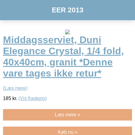
EER 2013
Middagsserviet, Duni
Elegance Crystal, 1/4 fold,
40x40cm, granit *Denne
vare tages ikke retur*
(Læs mere)
185
kr.
(Vis fragtpris)
Læs mere »
Køb nu »