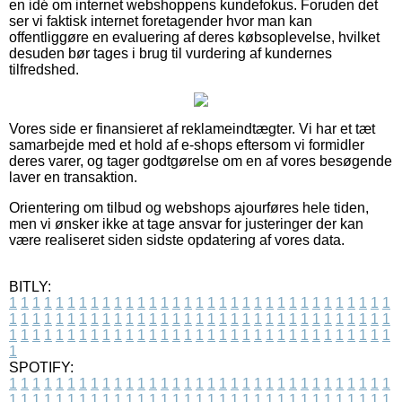
en idé om internet webshoppens kundefokus. Foruden det
ser vi faktisk internet foretagender hvor man kan
offentliggøre en evaluering af deres købsoplevelse, hvilket
desuden bør tages i brug til vurdering af kundernes
tilfredshed.
Vores side er finansieret af reklameindtægter. Vi har et tæt
samarbejde med et hold af e-shops eftersom vi formidler
deres varer, og tager godtgørelse om en af vores besøgende
laver en transaktion.
Orientering om tilbud og webshops ajourføres hele tiden,
men vi ønsker ikke at tage ansvar for justeringer der kan
være realiseret siden sidste opdatering af vores data.
BITLY:
1
1
1
1
1
1
1
1
1
1
1
1
1
1
1
1
1
1
1
1
1
1
1
1
1
1
1
1
1
1
1
1
1
1
1
1
1
1
1
1
1
1
1
1
1
1
1
1
1
1
1
1
1
1
1
1
1
1
1
1
1
1
1
1
1
1
1
1
1
1
1
1
1
1
1
1
1
1
1
1
1
1
1
1
1
1
1
1
1
1
1
1
1
1
1
1
1
1
1
1
SPOTIFY:
1
1
1
1
1
1
1
1
1
1
1
1
1
1
1
1
1
1
1
1
1
1
1
1
1
1
1
1
1
1
1
1
1
1
1
1
1
1
1
1
1
1
1
1
1
1
1
1
1
1
1
1
1
1
1
1
1
1
1
1
1
1
1
1
1
1