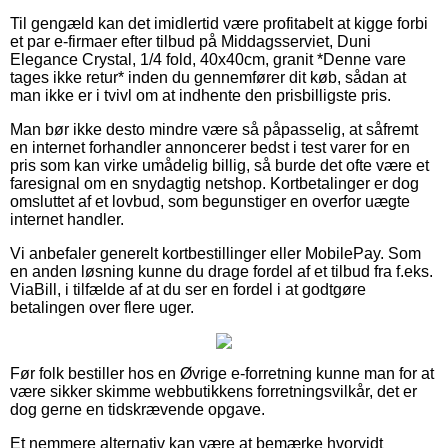
Til gengæld kan det imidlertid være profitabelt at kigge forbi
et par e-firmaer efter tilbud på Middagsserviet, Duni
Elegance Crystal, 1/4 fold, 40x40cm, granit *Denne vare
tages ikke retur* inden du gennemfører dit køb, sådan at
man ikke er i tvivl om at indhente den prisbilligste pris.
Man bør ikke desto mindre være så påpasselig, at såfremt
en internet forhandler annoncerer bedst i test varer for en
pris som kan virke umådelig billig, så burde det ofte være et
faresignal om en snydagtig netshop. Kortbetalinger er dog
omsluttet af et lovbud, som begunstiger en overfor uægte
internet handler.
Vi anbefaler generelt kortbestillinger eller MobilePay. Som
en anden løsning kunne du drage fordel af et tilbud fra f.eks.
ViaBill, i tilfælde af at du ser en fordel i at godtgøre
betalingen over flere uger.
Før folk bestiller hos en Øvrige e-forretning kunne man for at
være sikker skimme webbutikkens forretningsvilkår, det er
dog gerne en tidskrævende opgave.
Et nemmere alternativ kan være at bemærke hvorvidt