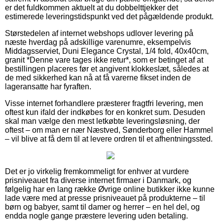
er det fuldkommen aktuelt at du dobbelttjekker det
estimerede leveringstidspunkt ved det pågældende produkt.
Størstedelen af internet webshops udlover levering på
næste hverdag på adskillige varenumre, eksempelvis
Middagsserviet, Duni Elegance Crystal, 1/4 fold, 40x40cm,
granit *Denne vare tages ikke retur*, som er betinget af at
bestillingen placeres før et angivent klokkeslæt, således at
de med sikkerhed kan nå at få varerne fikset inden de
lageransatte har fyraften.
Visse internet forhandlere præsterer fragtfri levering, men
oftest kun ifald der indkøbes for en konkret sum. Desuden
skal man vælge den mest letkøbte leveringsløsning, der
oftest – om man er nær Næstved, Sønderborg eller Hammel
– vil blive at få dem til at levere ordren til et afhentningssted.
Det er jo virkelig fremkommeligt for enhver at vurdere
prisniveauet fra diverse internet firmaer i Danmark, og
følgelig har en lang række Øvrige online butikker ikke kunne
lade være med at presse prisniveauet på produkterne – til
børn og babyer, samt til damer og herrer – en hel del, og
endda nogle gange præstere levering uden betaling.