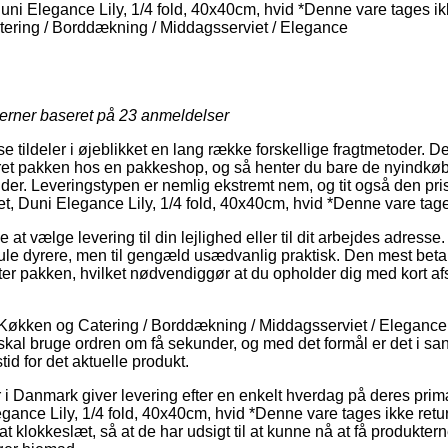
ni Elegance Lily, 1/4 fold, 40x40cm, hvid *Denne vare tages ikk
ring / Borddækning / Middagsserviet / Elegance
jerner baseret på
23
anmeldelser
se tildeler i øjeblikket en lang række forskellige fragtmetoder. D
et pakken hos en pakkeshop, og så henter du bare de nyindkøbt
nder. Leveringstypen er nemlig ekstremt nem, og tit også den prisb
t, Duni Elegance Lily, 1/4 fold, 40x40cm, hvid *Denne vare tages
t vælge levering til din lejlighed eller til dit arbejdes adress
mule dyrere, men til gengæld usædvanlig praktisk. Den mest betal
ter pakken, hvilket nødvendiggør at du opholder dig med kort afst
Køkken og Catering / Borddækning / Middagsserviet / Elegance 
skal bruge ordren om få sekunder, og med det formål er det i san
id for det aktuelle produkt.
er i Danmark giver levering efter en enkelt hverdag på deres pri
ance Lily, 1/4 fold, 40x40cm, hvid *Denne vare tages ikke retur*
tsat klokkeslæt, så at de har udsigt til at kunne nå at få produktern