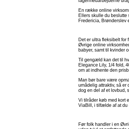
lagermedarbejderne dra
En række online virksomh
Ellers skulle du beslutte
Fredericia, Brønderslev el
Det er ultra fleksibelt fo
Øvrige online virksomhed
babyer, samt til kvinder 
Til gengæld kan det til hv
Elegance Lily, 1/4 fold, 
om at indhente den prisbil
Man bør bare være opmærk
umådelig attraktiv, så er
dog en del af et lovbud,
Vi tilråder køb med kort 
ViaBill, i tilfælde af at
Før folk handler i en Øv