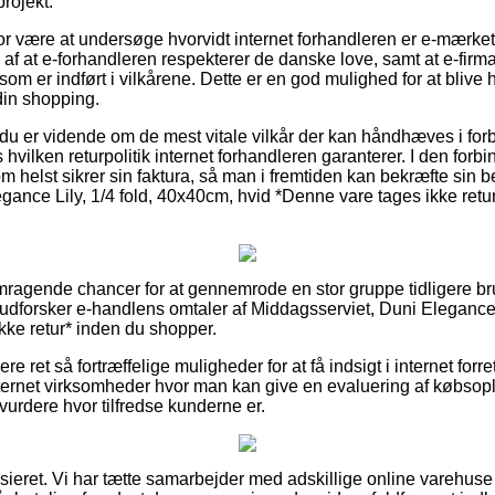
projekt.
for være at undersøge hvorvidt internet forhandleren er e-mærke
af at e-forhandleren respekterer de danske love, samt at e-fir
om er indført i vilkårene. Dette er en god mulighed for at blive h
din shopping.
 du er vidende om de mest vitale vilkår der kan håndhæves i fo
 hvilken returpolitik internet forhandleren garanterer. I den forb
 helst sikrer sin faktura, så man i fremtiden kan bekræfte sin bes
gance Lily, 1/4 fold, 40x40cm, hvid *Denne vare tages ikke retur
remragende chancer for at gennemrode en stor gruppe tidligere b
udforsker e-handlens omtaler af Middagsserviet, Duni Elegance 
kke retur* inden du shopper.
e ret så fortræffelige muligheder for at få indsigt i internet forr
nternet virksomheder hvor man kan give en evaluering af købso
t vurdere hvor tilfredse kunderne er.
ieret. Vi har tætte samarbejder med adskillige online varehuse 