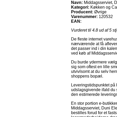
Navn:
Middagsserviet, Du
Kategori:
Køkken og Cate
Producent:
Øvrige
Varenummer:
120532
EAN:
Vurderet til
4.8
ud af 5 st
De fleste internet varehu
nærværende at få aflever
det passer ind i din kale
ved køb af Middagsservie
Du burde ydermere vælge a
sig som oftest en lille s
utvivlsomt at du selv hen
shoppens bopæl.
Leveringstidspunktet på 
udslagsgivende ifald du 
den estimerede leveringst
En stor portion e-butikk
Middagsserviet, Duni Eleg
bestilles forud for et fas