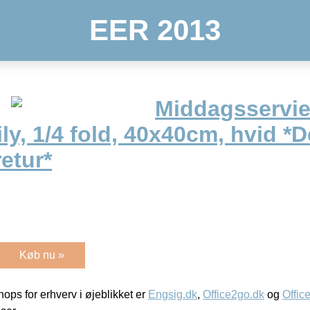
EER 2013
Middagsservie
ly, 1/4 fold, 40x40cm, hvid *
retur*
Køb nu »
ps for erhverv i øjeblikket er
Engsig.dk
,
Office2go.dk
og
Offic