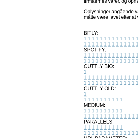
firmaernes varer, og opnå
Oplysninger angående var
måtte være lavet efter at
BITLY:
1
1
1
1
1
1
1
1
1
1
1
1
1
1
1
1
1
1
1
1
1
1
1
1
1
1
SPOTIFY:
1
1
1
1
1
1
1
1
1
1
1
1
1
1
1
1
1
1
1
1
1
1
1
1
1
1
CUTTLY BIO:
1
1
1
1
1
1
1
1
1
1
1
1
1
1
1
1
1
1
1
1
1
1
1
1
1
1
1
CUTTLY OLD:
1
1
1
1
1
1
1
1
1
1
1
MEDIUM:
1
1
1
1
1
1
1
1
1
1
1
1
1
1
1
1
1
1
1
1
1
1
1
PARALLELS:
1
1
1
1
1
1
1
1
1
1
1
1
1
1
1
1
1
1
1
1
1
1
1