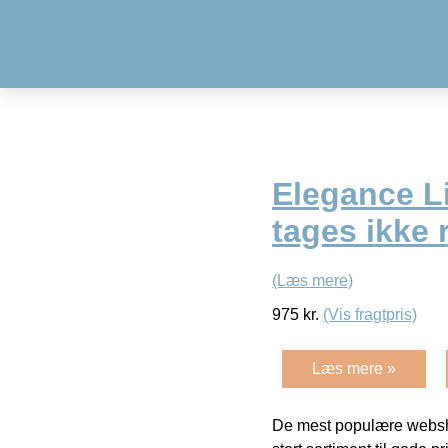
Elegance Li
tages ikke 
(Læs mere)
975
kr.
(Vis fragtpris)
Læs mere »
De mest populære websho