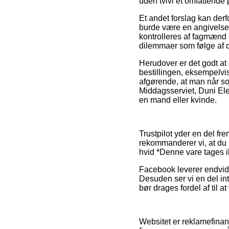
uden tvivl et omfattende 
Et andet forslag kan der
burde være en angivelse 
kontrolleres af fagmænd s
dilemmaer som følge af 
Herudover er det godt at
bestillingen, eksempelvis
afgørende, at man når som
Middagsserviet, Duni Ele
en mand eller kvinde.
Trustpilot yder en del f
rekommanderer vi, at du 
hvid *Denne vare tages i
Facebook leverer endvider
Desuden ser vi en del i
bør drages fordel af til a
Websitet er reklamefinans