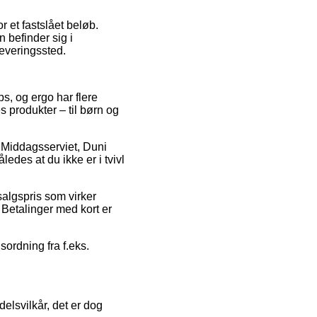
 et fastslået beløb.
n befinder sig i
leveringssted.
ops, og ergo har flere
 produkter – til børn og
på Middagsserviet, Duni
edes at du ikke er i tvivl
algspris som virker
. Betalinger med kort er
sordning fra f.eks.
elsvilkår, det er dog