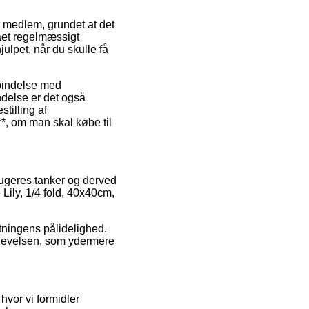
t medlem, grundet at det
maet regelmæssigt
julpet, når du skulle få
rbindelse med
indelse er det også
tilling af
*, om man skal købe til
rugeres tanker og derved
Lily, 1/4 fold, 40x40cm,
etningens pålidelighed.
plevelsen, som ydermere
hvor vi formidler