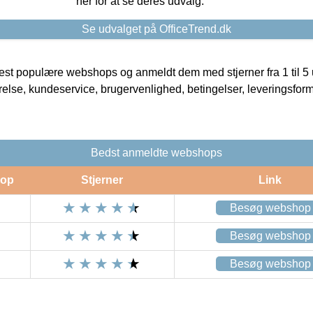
her for at se deres udvalg.
Se udvalget på OfficeTrend.dk
t populære webshops og anmeldt dem med stjerner fra 1 til 5 ud
rrelse, kundeservice, brugervenlighed, betingelser, leveringsfor
Bedst anmeldte webshops
op
Stjerner
Link
Besøg webshop
Besøg webshop
Besøg webshop