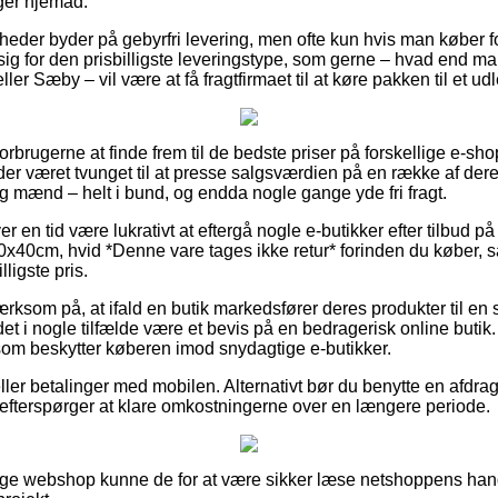
ger hjemad.
eder byder på gebyrfri levering, men ofte kun hvis man køber for
 sig for den prisbilligste leveringstype, som gerne – hvad end ma
ler Sæby – vil være at få fragtfirmaet til at køre pakken til et ud
r forbrugerne at finde frem til de bedste priser på forskellige e-sh
er været tvunget til at presse salgsværdien på en række af deres
og mænd – helt i bund, og endda nogle gange yde fri fragt.
er en tid være lukrativt at eftergå nogle e-butikker efter tilbud 
40x40cm, hvid *Denne vare tages ikke retur* forinden du køber, sål
ligste pris.
som på, at ifald en butik markedsfører deres produkter til en s
 det i nogle tilfælde være et bevis på en bedragerisk online butik
 som beskytter køberen imod snydagtige e-butikker.
eller betalinger med mobilen. Alternativt bør du benytte en afdrag
 du efterspørger at klare omkostningerne over en længere periode.
rige webshop kunne de for at være sikker læse netshoppens hand