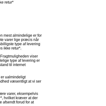
e retur*
en mest almindelige er for
e varer lige præcis når
illigste type af levering
 ikke retur*.
e. Fragtmuligheden viser
elige type af levering er
and til internet
er ualmindeligt
dhed væsentligt at vi ser
mære varer, eksempelvis
, hvilket kræver at der
e afsendt forud for at