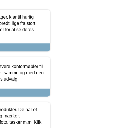
, klar til hurtig
edt, lige fra stort
er for at se deres
evere kontormøbler til
 det samme og med den
es udvalg.
rodukter. De har et
og mærker,
foto, tasker m.m. Klik