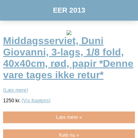
EER 2013
Middagsserviet, Duni
Giovanni, 3-lags, 1/8 fold,
40x40cm, rød, papir *Denne
vare tages ikke retur*
(Læs mere)
1250
kr.
(Vis fragtpris)
Læs mere »
Køb nu »