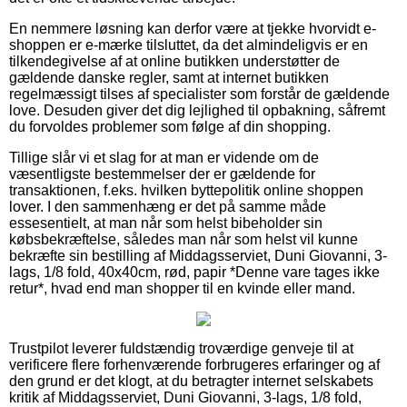
En nemmere løsning kan derfor være at tjekke hvorvidt e-
shoppen er e-mærke tilsluttet, da det almindeligvis er en
tilkendegivelse af at online butikken understøtter de
gældende danske regler, samt at internet butikken
regelmæssigt tilses af specialister som forstår de gældende
love. Desuden giver det dig lejlighed til opbakning, såfremt
du forvoldes problemer som følge af din shopping.
Tillige slår vi et slag for at man er vidende om de
væsentligste bestemmelser der er gældende for
transaktionen, f.eks. hvilken byttepolitik online shoppen
lover. I den sammenhæng er det på samme måde
essesentielt, at man når som helst bibeholder sin
købsbekræftelse, således man når som helst vil kunne
bekræfte sin bestilling af Middagsserviet, Duni Giovanni, 3-
lags, 1/8 fold, 40x40cm, rød, papir *Denne vare tages ikke
retur*, hvad end man shopper til en kvinde eller mand.
Trustpilot leverer fuldstændig troværdige genveje til at
verificere flere forhenværende forbrugeres erfaringer og af
den grund er det klogt, at du betragter internet selskabets
kritik af Middagsserviet, Duni Giovanni, 3-lags, 1/8 fold,