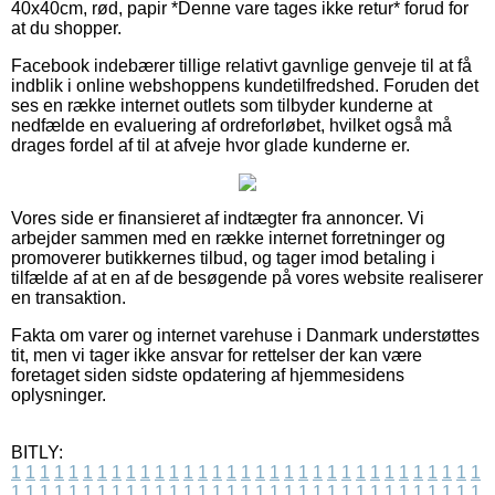
40x40cm, rød, papir *Denne vare tages ikke retur* forud for
at du shopper.
Facebook indebærer tillige relativt gavnlige genveje til at få
indblik i online webshoppens kundetilfredshed. Foruden det
ses en række internet outlets som tilbyder kunderne at
nedfælde en evaluering af ordreforløbet, hvilket også må
drages fordel af til at afveje hvor glade kunderne er.
Vores side er finansieret af indtægter fra annoncer. Vi
arbejder sammen med en række internet forretninger og
promoverer butikkernes tilbud, og tager imod betaling i
tilfælde af at en af de besøgende på vores website realiserer
en transaktion.
Fakta om varer og internet varehuse i Danmark understøttes
tit, men vi tager ikke ansvar for rettelser der kan være
foretaget siden sidste opdatering af hjemmesidens
oplysninger.
BITLY:
1
1
1
1
1
1
1
1
1
1
1
1
1
1
1
1
1
1
1
1
1
1
1
1
1
1
1
1
1
1
1
1
1
1
1
1
1
1
1
1
1
1
1
1
1
1
1
1
1
1
1
1
1
1
1
1
1
1
1
1
1
1
1
1
1
1