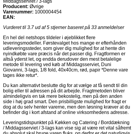
Middagsserviet / 3-lags
Producent:
Øvrige
Varenummer:
1000004454
EAN:
Vurderet til
3.7
ud af 5 stjerner baseret på
33
anmeldelser
En hel del netshops tildeler i øjeblikket flere
leveringsmodeller. Førstevalget hos mange er efterhånden
udleveringssteder, som giver dig mulighed for at hente din
nyindkøbte vare præcis når det passer dig. Fragtformen er
altså yderst let, og endda derudover den mest betalelige
metode til levering ved køb af Middagsserviet, Duni
Giovanni, 3-lags, 1/8 fold, 40x40cm, rød, papir *Denne vare
tages ikke retur*.
Du kan alternativt beslutte dig for at vælge at få sendt til din
bolig eller til adressen på dit arbejde. Fragtmetoden bliver
almindeligvis en tak mere bekostelig, men på den anden
side i høj grad smart. Den prisbilligste mulighed for fragt er
dog at du selv henter varerne, men den løsning kræver at du
befinder dig i kort afstand af online virksomhedens adresse.
Leveringstidspunktet på Køkken og Catering / Borddækning
/ Middagsserviet / 3-lags kan vise sig at være ret vital såfremt
du absolut skal bruge varen fluks, og derfor er det naturligvis