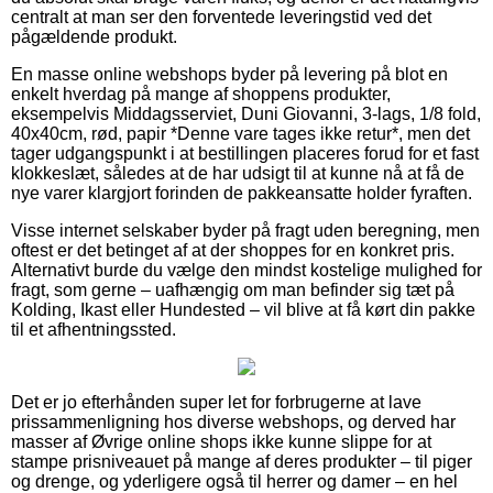
centralt at man ser den forventede leveringstid ved det
pågældende produkt.
En masse online webshops byder på levering på blot en
enkelt hverdag på mange af shoppens produkter,
eksempelvis Middagsserviet, Duni Giovanni, 3-lags, 1/8 fold,
40x40cm, rød, papir *Denne vare tages ikke retur*, men det
tager udgangspunkt i at bestillingen placeres forud for et fast
klokkeslæt, således at de har udsigt til at kunne nå at få de
nye varer klargjort forinden de pakkeansatte holder fyraften.
Visse internet selskaber byder på fragt uden beregning, men
oftest er det betinget af at der shoppes for en konkret pris.
Alternativt burde du vælge den mindst kostelige mulighed for
fragt, som gerne – uafhængig om man befinder sig tæt på
Kolding, Ikast eller Hundested – vil blive at få kørt din pakke
til et afhentningssted.
Det er jo efterhånden super let for forbrugerne at lave
prissammenligning hos diverse webshops, og derved har
masser af Øvrige online shops ikke kunne slippe for at
stampe prisniveauet på mange af deres produkter – til piger
og drenge, og yderligere også til herrer og damer – en hel