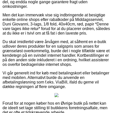
del, og endda nogle gange garantere fragt uden
omkostninger.
Men det kan immervæk vise sig indbringende at besigtige
enkelte online shops efter rabatkoder på Middagsserviet,
Duni Giovanni, 3-lags, 1/8 fold, 40x40cm, rød, papir *Denne
vare tages ikke retur* forud for at du placerer ordren, således
at du ikke er i tvivl om at få fat i den laveste pris.
Du skal imidlertid være årvågen med, at såfremt en e-butik
udlover deres produkter for en salgspris som anses for
grænseløst overkommelig, burde det i nogle tilfælde være et
kendetegn på en svindel internet handler. Kortbestillinger er
på den anden side inkluderet i en ordning, hvilket assisterer
os overfor bedrageriske internet shops.
Vi går generelt ind for køb med betalingskort eller betalinger
med mobilen. Alternativt burde du anvende en
afbetalingsløsning som f.eks. ViaBill, ifald du gerne vil
dække regningen af flere omgange.
Forud for at nogen køber hos en Øvrige butik på nettet kan
de ideelt set tage stilling til butikkens forretningsaftale, men
det er ofte et tidskrævende arbejde.