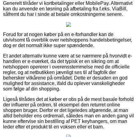
Generelt tilråder vi kortbetalinger eller MobilePay. Alternativt
kan du anvende en løsning på afbetaling fra f.eks. ViaBill,
såfremt du har i sinde at betale omkostningerne senere.
Forud for at nogen køber på en e-forhandler kan de
utvivlsomt få overblik over netshoppens handelsbetingelser,
dog er det normalt ikke super spændende.
Et andet alternativ kunne være at se nærmere på hvorvidt e-
handlen er e-mærket, da det typisk er en sikring om at
netshoppen opererer i overensstemmelse med de officielle
regler, og at netbutikken jævnligt ses til af fagfolk der
behersker vilkårene på området. Dette er desuden en god
mulighed for assistance, ifald du oplever vanskeligheder
som følge af din shopping.
Ligeså tilrådes det at køber er obs på de mest basale forhold
der influerer på ordren, til eksempel den returret online
shoppen bruger. Derfor er det ligeledes afgørende, at man
altid beholder ens ordremail, således man en anden gang vil
kunne eftervise sin bestilling af PET keyhangers, om man
leder efter et produkt til en voksen eller et barn.