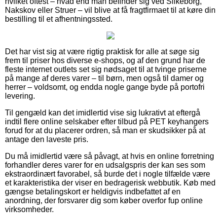
hvilket oftest – hvad end man befinder sig ved Silkeborg,
Nakskov eller Struer – vil blive at få fragtfirmaet til at køre din
bestilling til et afhentningssted.
Det har vist sig at være rigtig praktisk for alle at søge sig
frem til priser hos diverse e-shops, og af den grund har de
fleste internet outlets set sig nødsaget til at tvinge priserne
på mange af deres varer – til børn, men også til damer og
herrer – voldsomt, og endda nogle gange byde på portofri
levering.
Til gengæld kan det imidlertid vise sig lukrativt at eftergå
indtil flere online selskaber efter tilbud på PET keyhangers
forud for at du placerer ordren, så man er skudsikker på at
antage den laveste pris.
Du må imidlertid være så påvagt, at hvis en online forretning
forhandler deres varer for en udsalgspris der kan ses som
ekstraordinært favorabel, så burde det i nogle tilfælde være
et karakteristika der viser en bedragerisk webbutik. Køb med
gængse betalingskort er heldigvis indbefattet af en
anordning, der forsvarer dig som køber overfor fup online
virksomheder.