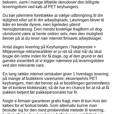
bekvem, samt i mange tilfælde derudover den billigste
leveringsform ved køb af PET keyhangers.
Du bør ydermere foretrække at vælge udbringning til din
lejlighed eller ud til din arbejdsplads. Løsningen bliver til
tider en kende dyrere, men ligeledes yderst
hensigtsmæssig. Den mindst kostelige fragtform vil dog
utvivlsomt være at hente ordren selv, men den mulighed
beroer på at du lever nær internet firmaets arbejdslager.
Antal dages levering på Keyhangers / Nøglesnore >
Miljøvenlige reklameartikler er jo ret så vital når du skal
bruge din ordre inden for få dage, og af den grund er det
ganske essentielt at vi kigger nærmere på leveringstiden
ved den relevante vare.
En lang række internet selskaber giver 1 hverdags levering
på mange af butikkens varenumre, eksempelvis PET
keyhangers, men det beroer på at bestillingen gennemføres
før et konkret klokkeslæt, så de har en chance for at nå at få
pakken betjent før pakkepersonalet har fri.
Nogle e-firmaer garanterer gratis fragt, men tit kun hvis der
købes for et fastsat beløb. Som alternativ kunne man
beslutte sig for den mest prisbevidste metode til levering,