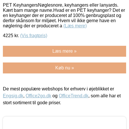
PET KeyhangersNøglesnore, keyhangers eller lanyards.
Kært barn mange navne.Hvad er en PET keyhanger? Det er
en keyhanger der er produceret af 100% genbrugsplast og
derfor skånsom for miljøet. Hvem vil ikke gerne have en
nøglering der er produceret a
(Læs mere)
4225
kr.
(Vis fragtpris)
Læs mere »
Køb nu »
De mest populære webshops for erhverv i øjeblikket er
Engsig.dk
,
Office2go.dk
og
OfficeTrend.dk
, som alle har et
stort sortiment til gode priser.