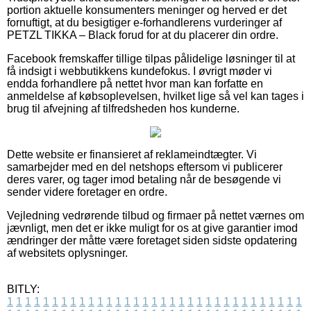
portion aktuelle konsumenters meninger og herved er det
fornuftigt, at du besigtiger e-forhandlerens vurderinger af
PETZL TIKKA – Black forud for at du placerer din ordre.
Facebook fremskaffer tillige tilpas pålidelige løsninger til at
få indsigt i webbutikkens kundefokus. I øvrigt møder vi
endda forhandlere på nettet hvor man kan forfatte en
anmeldelse af købsoplevelsen, hvilket lige så vel kan tages i
brug til afvejning af tilfredsheden hos kunderne.
Dette website er finansieret af reklameindtægter. Vi
samarbejder med en del netshops eftersom vi publicerer
deres varer, og tager imod betaling når de besøgende vi
sender videre foretager en ordre.
Vejledning vedrørende tilbud og firmaer på nettet værnes om
jævnligt, men det er ikke muligt for os at give garantier imod
ændringer der måtte være foretaget siden sidste opdatering
af websitets oplysninger.
BITLY:
1
1
1
1
1
1
1
1
1
1
1
1
1
1
1
1
1
1
1
1
1
1
1
1
1
1
1
1
1
1
1
1
1