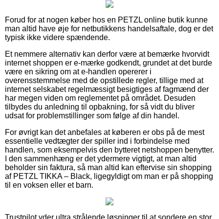
Forud for at nogen køber hos en PETZL online butik kunne
man altid have øje for netbutikkens handelsaftale, dog er det
typisk ikke videre spændende.
Et nemmere alternativ kan derfor være at bemærke hvorvidt
internet shoppen er e-mærke godkendt, grundet at det burde
være en sikring om at e-handlen opererer i
overensstemmelse med de opstillede regler, tillige med at
internet selskabet regelmæssigt besigtiges af fagmænd der
har megen viden om reglementet på området. Desuden
tilbydes du anledning til opbakning, for så vidt du bliver
udsat for problemstillinger som følge af din handel.
For øvrigt kan det anbefales at køberen er obs på de mest
essentielle vedtægter der spiller ind i forbindelse med
handlen, som eksempelvis den bytteret netshoppen benytter.
I den sammenhæng er det ydermere vigtigt, at man altid
beholder sin faktura, så man altid kan eftervise sin shopping
af PETZL TIKKA – Black, ligegyldigt om man er på shopping
til en voksen eller et barn.
Trustpilot yder ultra strålende løsninger til at sondere en stor