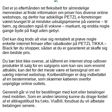
Det er jo efterhånden ret fleksibelt for almindelige
mennesker at finde information om priser hos diverse online
webshops, og derfor har adskillige PETZL e-forretninger
været tvunget til at mindske udsalgspriserne på varerne – til
børn, og desuden også til voksne – markant, og endda nogle
gange byde på fragt uden gebyr.
Det kan dog trods alt vise sig rentabelt at prøve nogle
enkelte internet firmaer efter rabatkoder på PETZL TIKKA –
Black før du shopper, sådan at du er garanteret at skaffe sig
den bedste pris.
Du bør blot ikke overse, at såfremt en internet shop udlover
produkter til salg for en salgspris som kan ses som enormt
attraktiv, kan det for det meste være et faresignal om en
uærlig internet webshop. Kortbestillinger er dog indbefattet
af en bestemmelse, som skærmer køberen overfor
uoprigtige online outlets.
Generelt går vi ind for bestillinger med kort eller betalinger
med mobilen. Som en anden løsning kunne du drage fordel
af et afdragstilbud fra f.eks. ViaBill, forudsat du vil afbetale
betalingen senere.