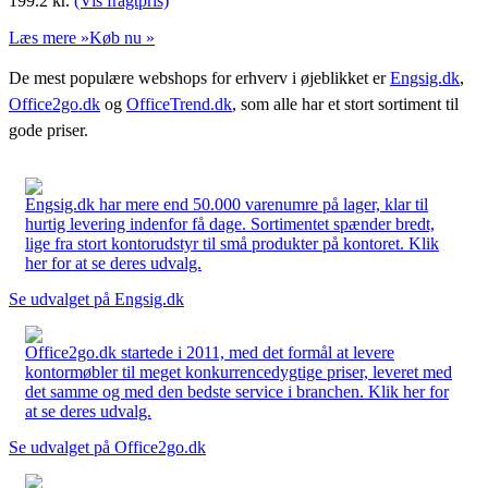
199.2
kr.
(Vis fragtpris)
Læs mere »
Køb nu »
De mest populære webshops for erhverv i øjeblikket er
Engsig.dk
,
Office2go.dk
og
OfficeTrend.dk
, som alle har et stort sortiment til
gode priser.
Engsig.dk har mere end 50.000 varenumre på lager, klar til
hurtig levering indenfor få dage. Sortimentet spænder bredt,
lige fra stort kontorudstyr til små produkter på kontoret. Klik
her for at se deres udvalg.
Se udvalget på Engsig.dk
Office2go.dk startede i 2011, med det formål at levere
kontormøbler til meget konkurrencedygtige priser, leveret med
det samme og med den bedste service i branchen. Klik her for
at se deres udvalg.
Se udvalget på Office2go.dk