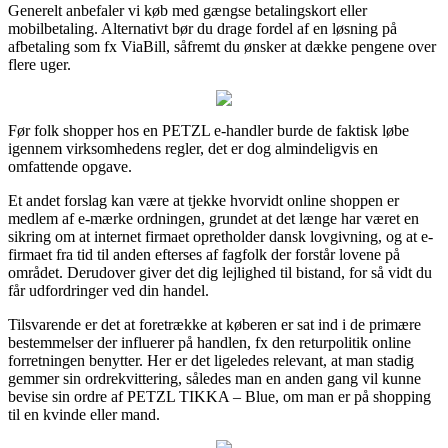
Generelt anbefaler vi køb med gængse betalingskort eller
mobilbetaling. Alternativt bør du drage fordel af en løsning på
afbetaling som fx ViaBill, såfremt du ønsker at dække pengene over
flere uger.
Før folk shopper hos en PETZL e-handler burde de faktisk løbe
igennem virksomhedens regler, det er dog almindeligvis en
omfattende opgave.
Et andet forslag kan være at tjekke hvorvidt online shoppen er
medlem af e-mærke ordningen, grundet at det længe har været en
sikring om at internet firmaet opretholder dansk lovgivning, og at e-
firmaet fra tid til anden efterses af fagfolk der forstår lovene på
området. Derudover giver det dig lejlighed til bistand, for så vidt du
får udfordringer ved din handel.
Tilsvarende er det at foretrække at køberen er sat ind i de primære
bestemmelser der influerer på handlen, fx den returpolitik online
forretningen benytter. Her er det ligeledes relevant, at man stadig
gemmer sin ordrekvittering, således man en anden gang vil kunne
bevise sin ordre af PETZL TIKKA – Blue, om man er på shopping
til en kvinde eller mand.