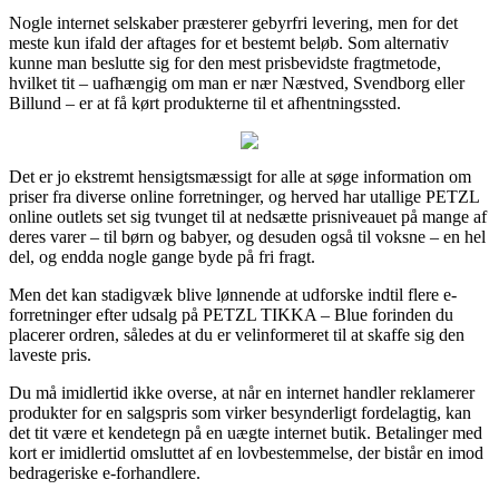
Nogle internet selskaber præsterer gebyrfri levering, men for det
meste kun ifald der aftages for et bestemt beløb. Som alternativ
kunne man beslutte sig for den mest prisbevidste fragtmetode,
hvilket tit – uafhængig om man er nær Næstved, Svendborg eller
Billund – er at få kørt produkterne til et afhentningssted.
Det er jo ekstremt hensigtsmæssigt for alle at søge information om
priser fra diverse online forretninger, og herved har utallige PETZL
online outlets set sig tvunget til at nedsætte prisniveauet på mange af
deres varer – til børn og babyer, og desuden også til voksne – en hel
del, og endda nogle gange byde på fri fragt.
Men det kan stadigvæk blive lønnende at udforske indtil flere e-
forretninger efter udsalg på PETZL TIKKA – Blue forinden du
placerer ordren, således at du er velinformeret til at skaffe sig den
laveste pris.
Du må imidlertid ikke overse, at når en internet handler reklamerer
produkter for en salgspris som virker besynderligt fordelagtig, kan
det tit være et kendetegn på en uægte internet butik. Betalinger med
kort er imidlertid omsluttet af en lovbestemmelse, der bistår en imod
bedrageriske e-forhandlere.