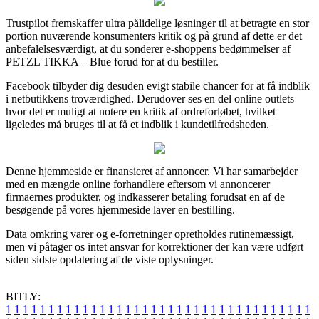
Trustpilot fremskaffer ultra pålidelige løsninger til at betragte en stor
portion nuværende konsumenters kritik og på grund af dette er det
anbefalelsesværdigt, at du sonderer e-shoppens bedømmelser af
PETZL TIKKA – Blue forud for at du bestiller.
Facebook tilbyder dig desuden evigt stabile chancer for at få indblik
i netbutikkens troværdighed. Derudover ses en del online outlets
hvor det er muligt at notere en kritik af ordreforløbet, hvilket
ligeledes må bruges til at få et indblik i kundetilfredsheden.
Denne hjemmeside er finansieret af annoncer. Vi har samarbejder
med en mængde online forhandlere eftersom vi annoncerer
firmaernes produkter, og indkasserer betaling forudsat en af de
besøgende på vores hjemmeside laver en bestilling.
Data omkring varer og e-forretninger opretholdes rutinemæssigt,
men vi påtager os intet ansvar for korrektioner der kan være udført
siden sidste opdatering af de viste oplysninger.
BITLY:
1
1
1
1
1
1
1
1
1
1
1
1
1
1
1
1
1
1
1
1
1
1
1
1
1
1
1
1
1
1
1
1
1
1
1
1