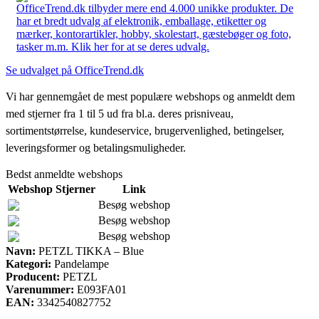
OfficeTrend.dk tilbyder mere end 4.000 unikke produkter. De
har et bredt udvalg af elektronik, emballage, etiketter og
mærker, kontorartikler, hobby, skolestart, gæstebøger og foto,
tasker m.m. Klik her for at se deres udvalg.
Se udvalget på OfficeTrend.dk
Vi har gennemgået de mest populære webshops og anmeldt dem
med stjerner fra 1 til 5 ud fra bl.a. deres prisniveau,
sortimentstørrelse, kundeservice, brugervenlighed, betingelser,
leveringsformer og betalingsmuligheder.
Bedst anmeldte webshops
Webshop
Stjerner
Link
Besøg webshop
Besøg webshop
Besøg webshop
Navn:
PETZL TIKKA – Blue
Kategori:
Pandelampe
Producent:
PETZL
Varenummer:
E093FA01
EAN:
3342540827752