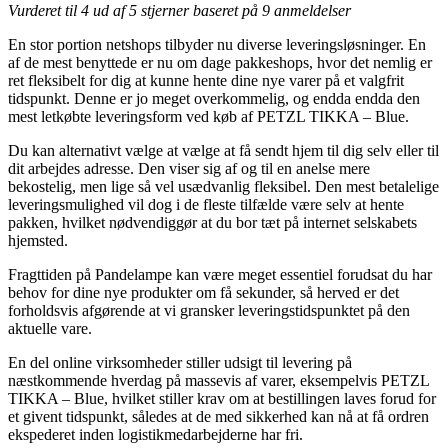
Vurderet til
4
ud af 5 stjerner baseret på
9
anmeldelser
En stor portion netshops tilbyder nu diverse leveringsløsninger. En
af de mest benyttede er nu om dage pakkeshops, hvor det nemlig er
ret fleksibelt for dig at kunne hente dine nye varer på et valgfrit
tidspunkt. Denne er jo meget overkommelig, og endda endda den
mest letkøbte leveringsform ved køb af PETZL TIKKA – Blue.
Du kan alternativt vælge at vælge at få sendt hjem til dig selv eller til
dit arbejdes adresse. Den viser sig af og til en anelse mere
bekostelig, men lige så vel usædvanlig fleksibel. Den mest betalelige
leveringsmulighed vil dog i de fleste tilfælde være selv at hente
pakken, hvilket nødvendiggør at du bor tæt på internet selskabets
hjemsted.
Fragttiden på Pandelampe kan være meget essentiel forudsat du har
behov for dine nye produkter om få sekunder, så herved er det
forholdsvis afgørende at vi gransker leveringstidspunktet på den
aktuelle vare.
En del online virksomheder stiller udsigt til levering på
næstkommende hverdag på massevis af varer, eksempelvis PETZL
TIKKA – Blue, hvilket stiller krav om at bestillingen laves forud for
et givent tidspunkt, således at de med sikkerhed kan nå at få ordren
ekspederet inden logistikmedarbejderne har fri.