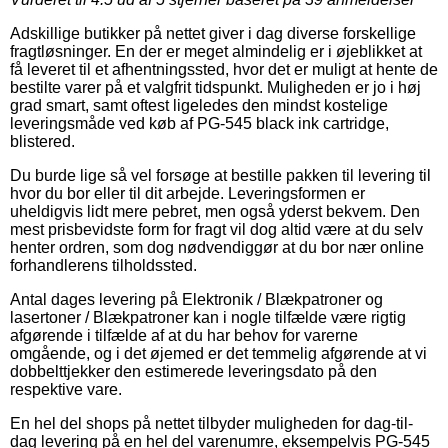
Adskillige butikker på nettet giver i dag diverse forskellige
fragtløsninger. En der er meget almindelig er i øjeblikket at
få leveret til et afhentningssted, hvor det er muligt at hente de
bestilte varer på et valgfrit tidspunkt. Muligheden er jo i høj
grad smart, samt oftest ligeledes den mindst kostelige
leveringsmåde ved køb af PG-545 black ink cartridge,
blistered.
Du burde lige så vel forsøge at bestille pakken til levering til
hvor du bor eller til dit arbejde. Leveringsformen er
uheldigvis lidt mere pebret, men også yderst bekvem. Den
mest prisbevidste form for fragt vil dog altid være at du selv
henter ordren, som dog nødvendiggør at du bor nær online
forhandlerens tilholdssted.
Antal dages levering på Elektronik / Blækpatroner og
lasertoner / Blækpatroner kan i nogle tilfælde være rigtig
afgørende i tilfælde af at du har behov for varerne
omgående, og i det øjemed er det temmelig afgørende at vi
dobbelttjekker den estimerede leveringsdato på den
respektive vare.
En hel del shops på nettet tilbyder muligheden for dag-til-
dag levering på en hel del varenumre, eksempelvis PG-545