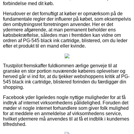
forbindelse med dit køb.
Herudover er det fornuftigt at køber er opmærksom på de
fundamentale regler der influerer på købet, som eksempelvis
den ombytningsret forretningen anvender. Her er det
ydermere afgørende, at man permanent beholder ens
købsbekræftelse, således man i fremtiden kan vidne om
ordren af PG-545 black ink cartridge, blistered, om du leder
efter et produkt til en mand eller kvinde.
Trustpilot fremskaffer fuldkommen ærlige genveje til at
granske en stor portion nuværende køberes oplevelser og
herved går vi ind for, at du tjekker webshoppens kritik af PG-
545 black ink cartridge, blistered forinden du færdiggør din
shopping.
Facebook yder ligeledes nogle nyttige muligheder for at få
indtryk af internet virksomhedens pålidelighed. Foruden det
møder vi nogle internet forhandlere som giver folk mulighed
for at meddele en anmeldelse af virksomhedens service,
hvilket ydermere må anvendes til at få et indblik i kundernes
tilfredshed.