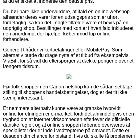
at du er sikret at indhente den bedste pris.
Du bør bare ikke undervurdere, at ifald en online webshop
afhænder deres varer for en udsalgspris som er uhørt
fordelagtig, så kan det i nogle tilfælde være et bevis på en
uoprigtig shop. Bestillinger med kort er i hvert fald inkluderet
i en anordning, der hjælper køber imod fup online
forhandlere.
Generelt tilråder vi kortbetalinger eller MobilePay. Som
alternativ burde du drage nytte af et tilbud fra eksempelvis
ViaBill, for så vidt du efterspørger at dække pengene over et
længere tidsrum.
Før folk shopper i en Canon netshop kan de sådan set tage
stilling til shoppens handelsbetingelser, dog er det tit ikke
særlig interessant.
Et nemmere alternativ kunne være at granske hvorvidt
online forretningen er e-mærket, fordi det almindeligvis er en
tryghed om at internet virksomheden efterlever de officielle
danske regler, og at online shoppen løbende overværes af
specialister der er inde i vedtægterne på området. Dette er
desuden din chance for bistand, hvis du skulle få problemer i