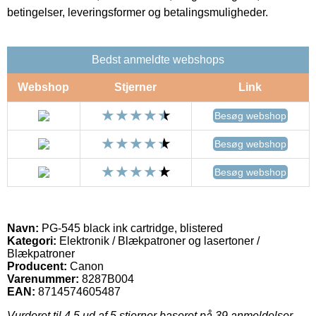
betingelser, leveringsformer og betalingsmuligheder.
Bedst anmeldte webshops
Webshop
Stjerner
Link
Besøg webshop
Besøg webshop
Besøg webshop
Navn:
PG-545 black ink cartridge, blistered
Kategori:
Elektronik / Blækpatroner og lasertoner /
Blækpatroner
Producent:
Canon
Varenummer:
8287B004
EAN:
8714574605487
Vurderet til
4.5
ud af 5 stjerner baseret på
39
anmeldelser