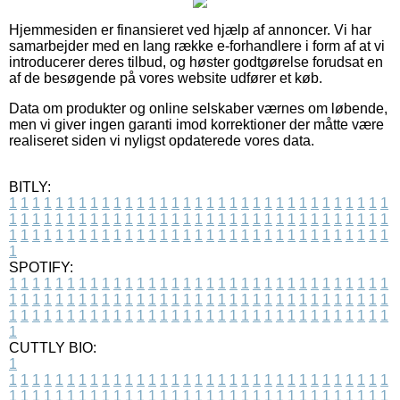
Hjemmesiden er finansieret ved hjælp af annoncer. Vi har
samarbejder med en lang række e-forhandlere i form af at vi
introducerer deres tilbud, og høster godtgørelse forudsat en
af de besøgende på vores website udfører et køb.
Data om produkter og online selskaber værnes om løbende,
men vi giver ingen garanti imod korrektioner der måtte være
realiseret siden vi nyligst opdaterede vores data.
BITLY:
1
1
1
1
1
1
1
1
1
1
1
1
1
1
1
1
1
1
1
1
1
1
1
1
1
1
1
1
1
1
1
1
1
1
1
1
1
1
1
1
1
1
1
1
1
1
1
1
1
1
1
1
1
1
1
1
1
1
1
1
1
1
1
1
1
1
1
1
1
1
1
1
1
1
1
1
1
1
1
1
1
1
1
1
1
1
1
1
1
1
1
1
1
1
1
1
1
1
1
1
SPOTIFY:
1
1
1
1
1
1
1
1
1
1
1
1
1
1
1
1
1
1
1
1
1
1
1
1
1
1
1
1
1
1
1
1
1
1
1
1
1
1
1
1
1
1
1
1
1
1
1
1
1
1
1
1
1
1
1
1
1
1
1
1
1
1
1
1
1
1
1
1
1
1
1
1
1
1
1
1
1
1
1
1
1
1
1
1
1
1
1
1
1
1
1
1
1
1
1
1
1
1
1
1
CUTTLY BIO:
1
1
1
1
1
1
1
1
1
1
1
1
1
1
1
1
1
1
1
1
1
1
1
1
1
1
1
1
1
1
1
1
1
1
1
1
1
1
1
1
1
1
1
1
1
1
1
1
1
1
1
1
1
1
1
1
1
1
1
1
1
1
1
1
1
1
1