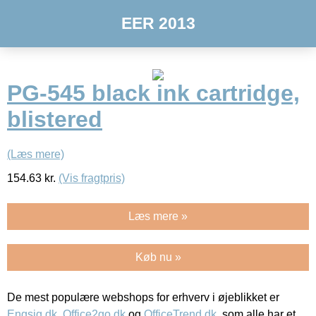
EER 2013
PG-545 black ink cartridge,
blistered
(Læs mere)
154.63
kr.
(Vis fragtpris)
Læs mere »
Køb nu »
De mest populære webshops for erhverv i øjeblikket er
Engsig.dk
,
Office2go.dk
og
OfficeTrend.dk
, som alle har et