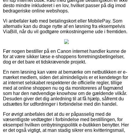
en fup internet butik. Køb med gængse betalingskort er ikke
desto mindre inkluderet i en lov, hvilket passer på dig imod
bedrageriske online webshops.
Vi anbefaler køb med betalingskort eller MobilePay. Som
alternativ kan du drage nytte af en løsning fra eksempelvis
ViaBill, når du vil godtgøre omkostningerne ude i fremtiden.
Før nogen bestiller på en Canon internet handler kunne de
for at være sikker læse e-shoppens forretningsbetingelser,
dog er det bare et tidskrævende projekt.
En nem løsning kan være at bemærke om netbutikken er e-
mærket medlem, siden det almindeligvis er et kendetegn for
at internet selskabet respekterer de officielle regler, tillige
med at online shoppen nu og da monitoreres af fagmænd
som har den nødvendige knowhow om de gældende vilkår.
Desuden giver det dig anledning til at få hjælp, såfremt du
udsættes for udfordringer i forbindelse med din handel.
For øvrigt anbefales det at du er påpasselig med de
væsentligste vedtægter i forbindelse med bestillingen, for
eksempel hvilken ombytningspolitik e-butikken benytter. Her
er det også vigtigt, at man stadig sikrer ens kvitteringsmail,