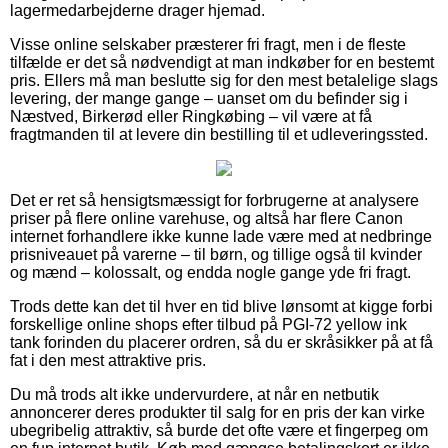
lagermedarbejderne drager hjemad.
Visse online selskaber præsterer fri fragt, men i de fleste
tilfælde er det så nødvendigt at man indkøber for en bestemt
pris. Ellers må man beslutte sig for den mest betalelige slags
levering, der mange gange – uanset om du befinder sig i
Næstved, Birkerød eller Ringkøbing – vil være at få
fragtmanden til at levere din bestilling til et udleveringssted.
Det er ret så hensigtsmæssigt for forbrugerne at analysere
priser på flere online varehuse, og altså har flere Canon
internet forhandlere ikke kunne lade være med at nedbringe
prisniveauet på varerne – til børn, og tillige også til kvinder
og mænd – kolossalt, og endda nogle gange yde fri fragt.
Trods dette kan det til hver en tid blive lønsomt at kigge forbi
forskellige online shops efter tilbud på PGI-72 yellow ink
tank forinden du placerer ordren, så du er skråsikker på at få
fat i den mest attraktive pris.
Du må trods alt ikke undervurdere, at når en netbutik
annoncerer deres produkter til salg for en pris der kan virke
ubegribelig attraktiv, så burde det ofte være et fingerpeg om