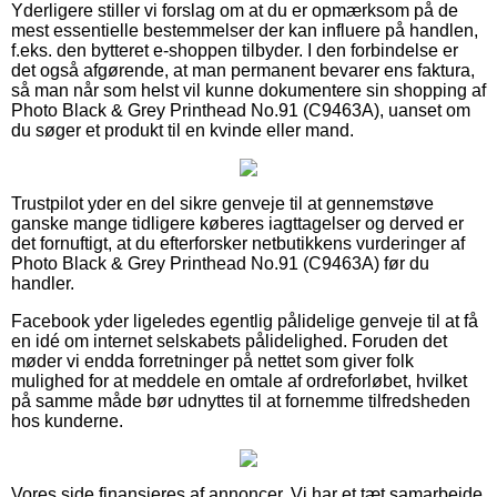
Yderligere stiller vi forslag om at du er opmærksom på de
mest essentielle bestemmelser der kan influere på handlen,
f.eks. den bytteret e-shoppen tilbyder. I den forbindelse er
det også afgørende, at man permanent bevarer ens faktura,
så man når som helst vil kunne dokumentere sin shopping af
Photo Black & Grey Printhead No.91 (C9463A), uanset om
du søger et produkt til en kvinde eller mand.
Trustpilot yder en del sikre genveje til at gennemstøve
ganske mange tidligere køberes iagttagelser og derved er
det fornuftigt, at du efterforsker netbutikkens vurderinger af
Photo Black & Grey Printhead No.91 (C9463A) før du
handler.
Facebook yder ligeledes egentlig pålidelige genveje til at få
en idé om internet selskabets pålidelighed. Foruden det
møder vi endda forretninger på nettet som giver folk
mulighed for at meddele en omtale af ordreforløbet, hvilket
på samme måde bør udnyttes til at fornemme tilfredsheden
hos kunderne.
Vores side finansieres af annoncer. Vi har et tæt samarbejde