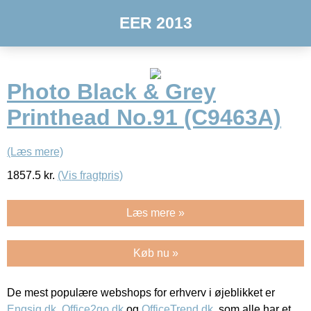
EER 2013
Photo Black & Grey
Printhead No.91 (C9463A)
(Læs mere)
1857.5
kr.
(Vis fragtpris)
Læs mere »
Køb nu »
De mest populære webshops for erhverv i øjeblikket er
Engsig.dk
,
Office2go.dk
og
OfficeTrend.dk
, som alle har et