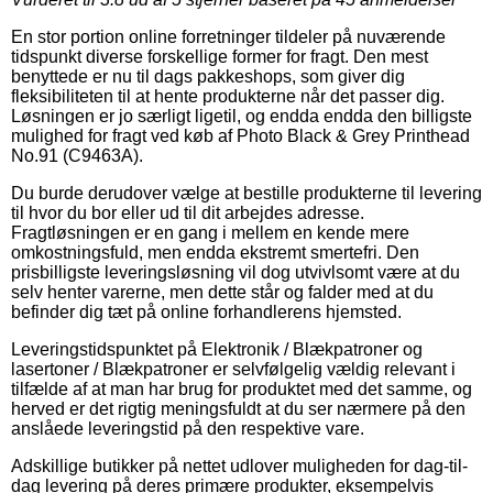
En stor portion online forretninger tildeler på nuværende
tidspunkt diverse forskellige former for fragt. Den mest
benyttede er nu til dags pakkeshops, som giver dig
fleksibiliteten til at hente produkterne når det passer dig.
Løsningen er jo særligt ligetil, og endda endda den billigste
mulighed for fragt ved køb af Photo Black & Grey Printhead
No.91 (C9463A).
Du burde derudover vælge at bestille produkterne til levering
til hvor du bor eller ud til dit arbejdes adresse.
Fragtløsningen er en gang i mellem en kende mere
omkostningsfuld, men endda ekstremt smertefri. Den
prisbilligste leveringsløsning vil dog utvivlsomt være at du
selv henter varerne, men dette står og falder med at du
befinder dig tæt på online forhandlerens hjemsted.
Leveringstidspunktet på Elektronik / Blækpatroner og
lasertoner / Blækpatroner er selvfølgelig vældig relevant i
tilfælde af at man har brug for produktet med det samme, og
herved er det rigtig meningsfuldt at du ser nærmere på den
anslåede leveringstid på den respektive vare.
Adskillige butikker på nettet udlover muligheden for dag-til-
dag levering på deres primære produkter, eksempelvis