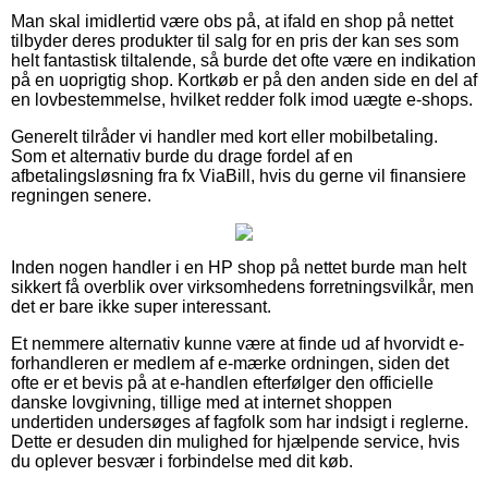
Man skal imidlertid være obs på, at ifald en shop på nettet
tilbyder deres produkter til salg for en pris der kan ses som
helt fantastisk tiltalende, så burde det ofte være en indikation
på en uoprigtig shop. Kortkøb er på den anden side en del af
en lovbestemmelse, hvilket redder folk imod uægte e-shops.
Generelt tilråder vi handler med kort eller mobilbetaling.
Som et alternativ burde du drage fordel af en
afbetalingsløsning fra fx ViaBill, hvis du gerne vil finansiere
regningen senere.
Inden nogen handler i en HP shop på nettet burde man helt
sikkert få overblik over virksomhedens forretningsvilkår, men
det er bare ikke super interessant.
Et nemmere alternativ kunne være at finde ud af hvorvidt e-
forhandleren er medlem af e-mærke ordningen, siden det
ofte er et bevis på at e-handlen efterfølger den officielle
danske lovgivning, tillige med at internet shoppen
undertiden undersøges af fagfolk som har indsigt i reglerne.
Dette er desuden din mulighed for hjælpende service, hvis
du oplever besvær i forbindelse med dit køb.