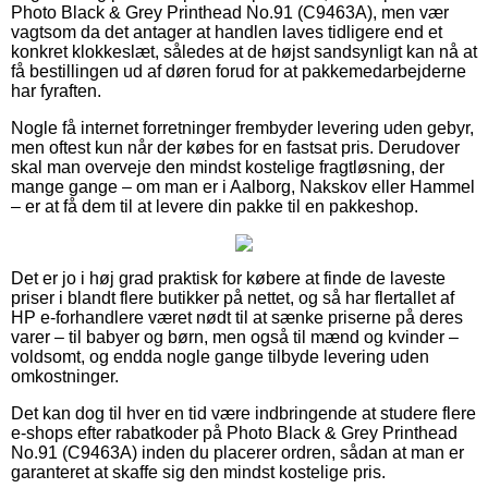
Photo Black & Grey Printhead No.91 (C9463A), men vær
vagtsom da det antager at handlen laves tidligere end et
konkret klokkeslæt, således at de højst sandsynligt kan nå at
få bestillingen ud af døren forud for at pakkemedarbejderne
har fyraften.
Nogle få internet forretninger frembyder levering uden gebyr,
men oftest kun når der købes for en fastsat pris. Derudover
skal man overveje den mindst kostelige fragtløsning, der
mange gange – om man er i Aalborg, Nakskov eller Hammel
– er at få dem til at levere din pakke til en pakkeshop.
Det er jo i høj grad praktisk for købere at finde de laveste
priser i blandt flere butikker på nettet, og så har flertallet af
HP e-forhandlere været nødt til at sænke priserne på deres
varer – til babyer og børn, men også til mænd og kvinder –
voldsomt, og endda nogle gange tilbyde levering uden
omkostninger.
Det kan dog til hver en tid være indbringende at studere flere
e-shops efter rabatkoder på Photo Black & Grey Printhead
No.91 (C9463A) inden du placerer ordren, sådan at man er
garanteret at skaffe sig den mindst kostelige pris.