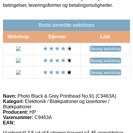
betingelser, leveringsformer og betalingsmuligheder.
Bedst anmeldte webshops
Webshop
Stjerner
Link
Besøg webshop
Besøg webshop
Besøg webshop
Navn:
Photo Black & Grey Printhead No.91 (C9463A)
Kategori:
Elektronik / Blækpatroner og lasertoner /
Blækpatroner
Producent:
HP
Varenummer:
C9463A
EAN:
Vurderet til
3.8
ud af 5 stjerner baseret på
45
anmeldelser