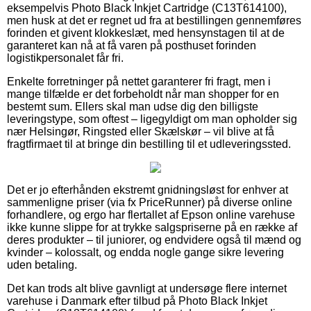
eksempelvis Photo Black Inkjet Cartridge (C13T614100),
men husk at det er regnet ud fra at bestillingen gennemføres
forinden et givent klokkeslæt, med hensynstagen til at de
garanteret kan nå at få varen på posthuset forinden
logistikpersonalet får fri.
Enkelte forretninger på nettet garanterer fri fragt, men i
mange tilfælde er det forbeholdt når man shopper for en
bestemt sum. Ellers skal man udse dig den billigste
leveringstype, som oftest – ligegyldigt om man opholder sig
nær Helsingør, Ringsted eller Skælskør – vil blive at få
fragtfirmaet til at bringe din bestilling til et udleveringssted.
Det er jo efterhånden ekstremt gnidningsløst for enhver at
sammenligne priser (via fx PriceRunner) på diverse online
forhandlere, og ergo har flertallet af Epson online varehuse
ikke kunne slippe for at trykke salgspriserne på en række af
deres produkter – til juniorer, og endvidere også til mænd og
kvinder – kolossalt, og endda nogle gange sikre levering
uden betaling.
Det kan trods alt blive gavnligt at undersøge flere internet
varehuse i Danmark efter tilbud på Photo Black Inkjet