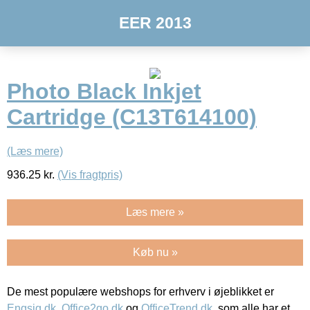
EER 2013
Photo Black Inkjet
Cartridge (C13T614100)
(Læs mere)
936.25
kr.
(Vis fragtpris)
Læs mere »
Køb nu »
De mest populære webshops for erhverv i øjeblikket er
Engsig.dk
,
Office2go.dk
og
OfficeTrend.dk
, som alle har et