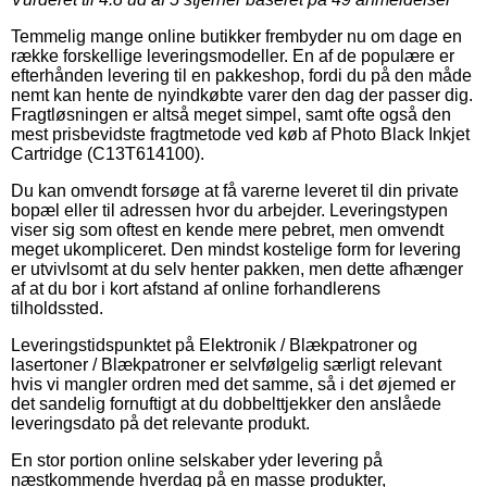
Temmelig mange online butikker frembyder nu om dage en
række forskellige leveringsmodeller. En af de populære er
efterhånden levering til en pakkeshop, fordi du på den måde
nemt kan hente de nyindkøbte varer den dag der passer dig.
Fragtløsningen er altså meget simpel, samt ofte også den
mest prisbevidste fragtmetode ved køb af Photo Black Inkjet
Cartridge (C13T614100).
Du kan omvendt forsøge at få varerne leveret til din private
bopæl eller til adressen hvor du arbejder. Leveringstypen
viser sig som oftest en kende mere pebret, men omvendt
meget ukompliceret. Den mindst kostelige form for levering
er utvivlsomt at du selv henter pakken, men dette afhænger
af at du bor i kort afstand af online forhandlerens
tilholdssted.
Leveringstidspunktet på Elektronik / Blækpatroner og
lasertoner / Blækpatroner er selvfølgelig særligt relevant
hvis vi mangler ordren med det samme, så i det øjemed er
det sandelig fornuftigt at du dobbelttjekker den anslåede
leveringsdato på det relevante produkt.
En stor portion online selskaber yder levering på
næstkommende hverdag på en masse produkter,