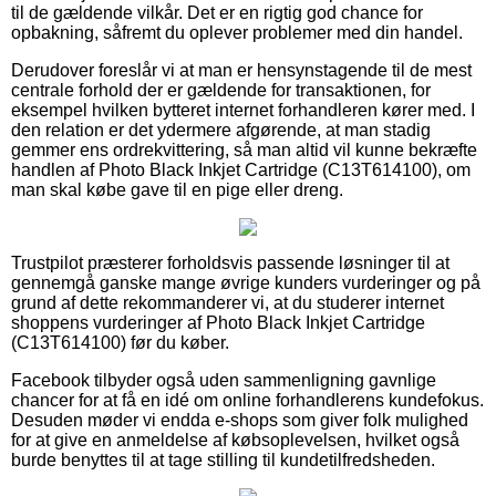
til de gældende vilkår. Det er en rigtig god chance for
opbakning, såfremt du oplever problemer med din handel.
Derudover foreslår vi at man er hensynstagende til de mest
centrale forhold der er gældende for transaktionen, for
eksempel hvilken bytteret internet forhandleren kører med. I
den relation er det ydermere afgørende, at man stadig
gemmer ens ordrekvittering, så man altid vil kunne bekræfte
handlen af Photo Black Inkjet Cartridge (C13T614100), om
man skal købe gave til en pige eller dreng.
Trustpilot præsterer forholdsvis passende løsninger til at
gennemgå ganske mange øvrige kunders vurderinger og på
grund af dette rekommanderer vi, at du studerer internet
shoppens vurderinger af Photo Black Inkjet Cartridge
(C13T614100) før du køber.
Facebook tilbyder også uden sammenligning gavnlige
chancer for at få en idé om online forhandlerens kundefokus.
Desuden møder vi endda e-shops som giver folk mulighed
for at give en anmeldelse af købsoplevelsen, hvilket også
burde benyttes til at tage stilling til kundetilfredsheden.