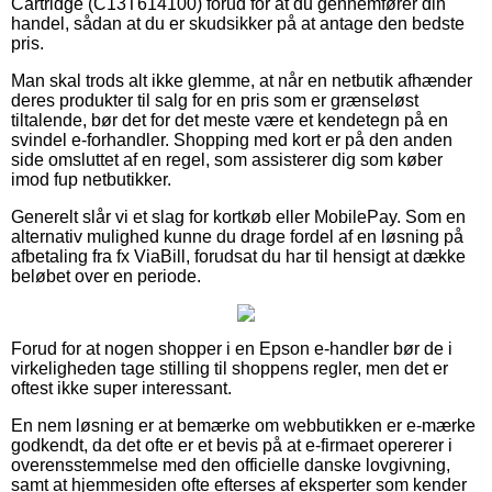
Cartridge (C13T614100) forud for at du gennemfører din
handel, sådan at du er skudsikker på at antage den bedste
pris.
Man skal trods alt ikke glemme, at når en netbutik afhænder
deres produkter til salg for en pris som er grænseløst
tiltalende, bør det for det meste være et kendetegn på en
svindel e-forhandler. Shopping med kort er på den anden
side omsluttet af en regel, som assisterer dig som køber
imod fup netbutikker.
Generelt slår vi et slag for kortkøb eller MobilePay. Som en
alternativ mulighed kunne du drage fordel af en løsning på
afbetaling fra fx ViaBill, forudsat du har til hensigt at dække
beløbet over en periode.
Forud for at nogen shopper i en Epson e-handler bør de i
virkeligheden tage stilling til shoppens regler, men det er
oftest ikke super interessant.
En nem løsning er at bemærke om webbutikken er e-mærke
godkendt, da det ofte er et bevis på at e-firmaet opererer i
overensstemmelse med den officielle danske lovgivning,
samt at hjemmesiden ofte efterses af eksperter som kender