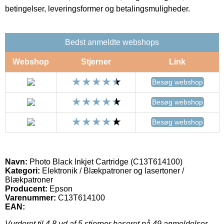
betingelser, leveringsformer og betalingsmuligheder.
Bedst anmeldte webshops
Webshop
Stjerner
Link
Besøg webshop
Besøg webshop
Besøg webshop
Navn:
Photo Black Inkjet Cartridge (C13T614100)
Kategori:
Elektronik / Blækpatroner og lasertoner /
Blækpatroner
Producent:
Epson
Varenummer:
C13T614100
EAN:
Vurderet til
4.8
ud af 5 stjerner baseret på
49
anmeldelser