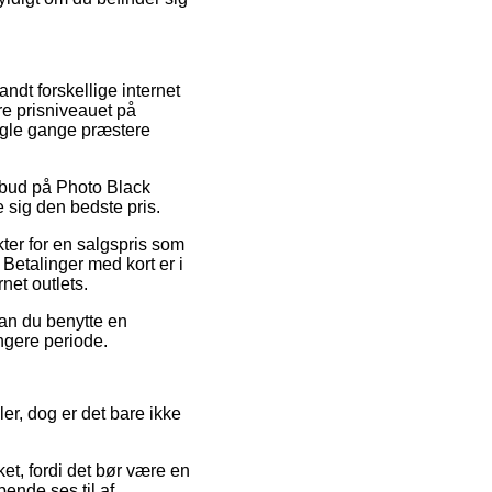
ndt forskellige internet
re prisniveauet på
nogle gange præstere
ilbud på Photo Black
e sig den bedste pris.
kter for en salgspris som
Betalinger med kort er i
net outlets.
kan du benytte en
ngere periode.
er, dog er det bare ikke
et, fordi det bør være en
ende ses til af