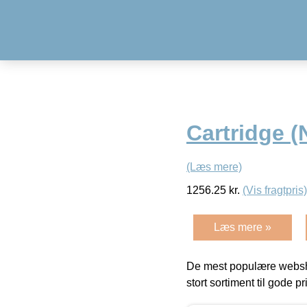
Cartridge (
(Læs mere)
1256.25
kr.
(Vis fragtpris)
Læs mere »
De mest populære websho
stort sortiment til gode pr