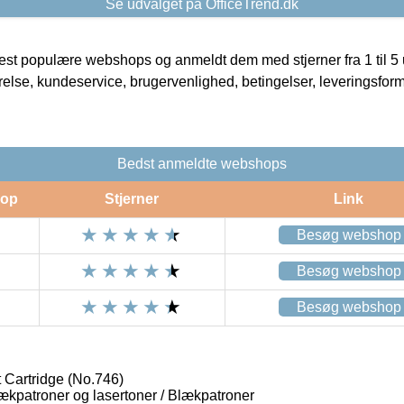
Se udvalget på OfficeTrend.dk
t populære webshops og anmeldt dem med stjerner fra 1 til 5 ud
rrelse, kundeservice, brugervenlighed, betingelser, leveringsfor
Bedst anmeldte webshops
op
Stjerner
Link
Besøg webshop
Besøg webshop
Besøg webshop
 Cartridge (No.746)
lækpatroner og lasertoner / Blækpatroner