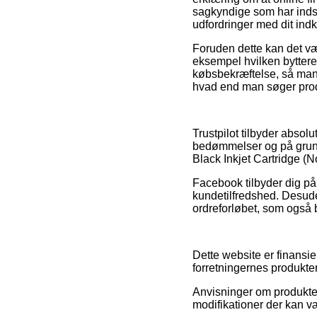
sagkyndige som har indsi
udfordringer med dit ind
Foruden dette kan det vær
eksempel hvilken bytteret
købsbekræftelse, så man 
hvad end man søger produ
Trustpilot tilbyder abso
bedømmelser og på grund 
Black Inkjet Cartridge (N
Facebook tilbyder dig p
kundetilfredshed. Desude
ordreforløbet, som også bø
Dette website er finansie
forretningernes produkte
Anvisninger om produkter
modifikationer der kan v