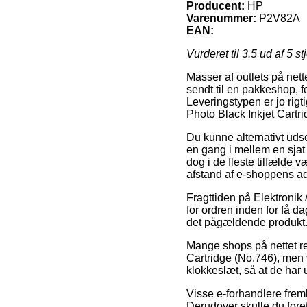
Producent:
HP
Varenummer:
P2V82A
EAN:
Vurderet til
3.5
ud af 5 st
Masser af outlets på nett
sendt til en pakkeshop, 
Leveringstypen er jo rigt
Photo Black Inkjet Cartr
Du kunne alternativt udse 
en gang i mellem en sjat
dog i de fleste tilfælde 
afstand af e-shoppens a
Fragttiden på Elektronik
for ordren inden for få d
det pågældende produkt
Mange shops på nettet re
Cartridge (No.746), men 
klokkeslæt, så at de har u
Visse e-forhandlere fremb
Derudover skulle du fore