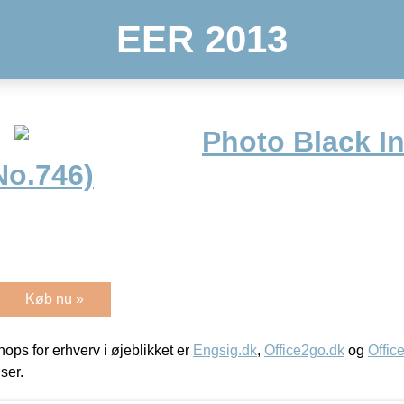
EER 2013
Photo Black In
No.746)
Køb nu »
ps for erhverv i øjeblikket er
Engsig.dk
,
Office2go.dk
og
Offic
iser.