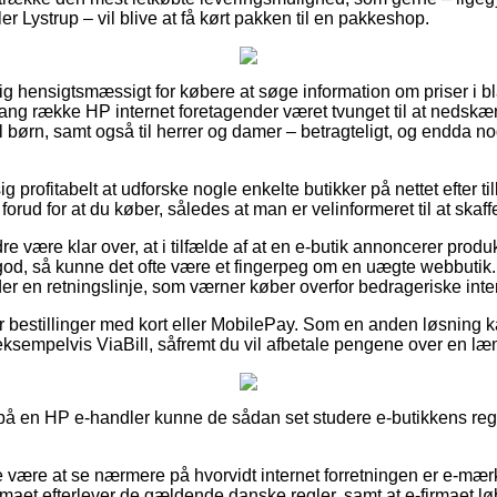
er Lystrup – vil blive at få kørt pakken til en pakkeshop.
tig hensigtsmæssigt for købere at søge information om priser i bla
 lang række HP internet foretagender været tvunget til at nedskæ
il børn, samt også til herrer og damer – betragteligt, og endda 
g profitabelt at udforske nogle enkelte butikker på nettet efter t
forud for at du køber, således at man er velinformeret til at skaff
e være klar over, at i tilfælde af at en e-butik annoncerer produ
 god, så kunne det ofte være et fingerpeg om en uægte webbutik. 
er en retningslinje, som værner køber overfor bedrageriske inter
for bestillinger med kort eller MobilePay. Som en anden løsning 
ksempelvis ViaBill, såfremt du vil afbetale pengene over en læ
r på en HP e-handler kunne de sådan set studere e-butikkens regl
 være at se nærmere på hvorvidt internet forretningen er e-mærk
rmaet efterlever de gældende danske regler, samt at e-firmaet løb