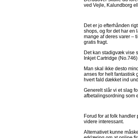
ved Vejle, Kalundborg ell
Det er jo efterhånden rig
shops, og for det har en
mange af deres varer – t
gratis fragt.
Det kan stadigvæk vise si
Inkjet Cartridge (No.746) 
Man skal ikke desto mindr
anses for helt fantastisk
hvert fald dækket ind und
Generelt slår vi et slag 
afbetalingsordning som e
Forud for at folk handle
videre interessant.
Alternativet kunne måske
erklæring om at online fi