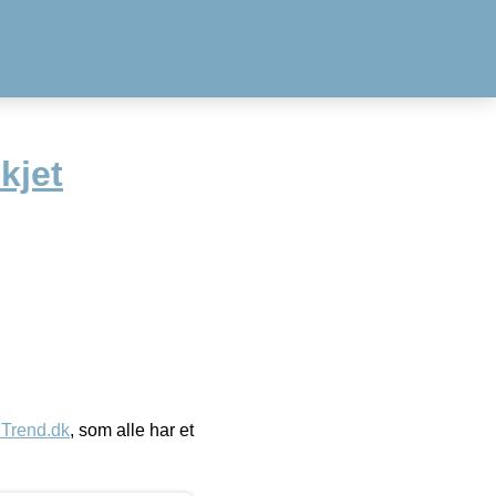
kjet
eTrend.dk
, som alle har et