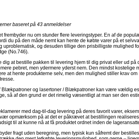
jerner baseret på
43
anmeldelser
et frembyder nu om stunder flere leveringstyper. En af de populær
fordi du på den måde nemt kan hente de købte varer på et selvval
ig uproblematisk, og desuden tillige den prisbilligste mulighed fo
idge (No.746).
dig at bestille pakken til levering hjem til dig privat eller ud på 
 mere pebret, men ydermere yderst nem. Den mindst kostelige mu
være at hente produkterne selv, men den mulighed stiller krav om 
dresse.
 / Blækpatroner og lasertoner / Blækpatroner kan være vældig e
age, så af den grund er det rimelig væsentligt at man ser den est
.
klamerer med dag-til-dag levering på deres favorit varer, eksem
vær opmærksom på at det er påkrævet at bestillingen realiseres f
dsigt til at kunne nå at få produktet ordnet inden de lageransatte
yder fragt uden beregning, men typisk kun såfremt der bestilles 
trække den mest letkøbte leveringsmulighed, som gerne – ligegy