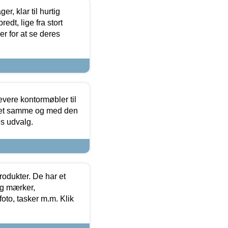
, klar til hurtig
edt, lige fra stort
er for at se deres
evere kontormøbler til
 det samme og med den
es udvalg.
rodukter. De har et
og mærker,
foto, tasker m.m. Klik