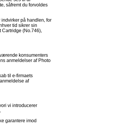
e, såfremt du forvoldes
 indvirker på handlen, for
hver tid sikrer sin
 Cartridge (No.746),
henværende konsumenters
ens anmeldelser af Photo
b til e-firmaets
 anmeldelse af
ori vi introducerer
.
kke garantere imod