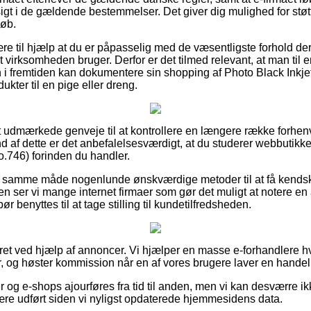
gt i de gældende bestemmelser. Det giver dig mulighed for støtt
køb.
e til hjælp at du er påpasselig med de væsentligste forhold der
 virksomheden bruger. Derfor er det tilmed relevant, at man til en
i fremtiden kan dokumentere sin shopping af Photo Black Inkjet
kter til en pige eller dreng.
lut udmærkede genveje til at kontrollere en længere række for
af dette er det anbefalelsesværdigt, at du studerer webbutikk
o.746) forinden du handler.
å samme måde nogenlunde ønskværdige metoder til at få kendska
n ser vi mange internet firmaer som gør det muligt at notere en
r benyttes til at tage stilling til kundetilfredsheden.
ret ved hjælp af annoncer. Vi hjælper en masse e-forhandlere hv
r, og høster kommission når en af vores brugere laver en handel
 og e-shops ajourføres fra tid til anden, men vi kan desværre i
ære udført siden vi nyligst opdaterede hjemmesidens data.