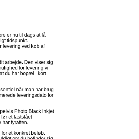
e er nu til dags at få
gt tidspunkt.
r levering ved køb af
dit arbejde. Den viser sig
lighed for levering vil
at du har bopæl i kort
ssentiel når man har brug
imerede leveringsdato for
pelvis Photo Black Inkjet
ør et fastslået
 har fyraften.
for et konkret beløb.
ldigt om du befinder sig