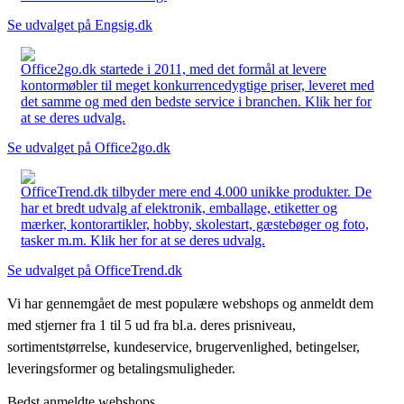
Se udvalget på Engsig.dk
Office2go.dk startede i 2011, med det formål at levere
kontormøbler til meget konkurrencedygtige priser, leveret med
det samme og med den bedste service i branchen. Klik her for
at se deres udvalg.
Se udvalget på Office2go.dk
OfficeTrend.dk tilbyder mere end 4.000 unikke produkter. De
har et bredt udvalg af elektronik, emballage, etiketter og
mærker, kontorartikler, hobby, skolestart, gæstebøger og foto,
tasker m.m. Klik her for at se deres udvalg.
Se udvalget på OfficeTrend.dk
Vi har gennemgået de mest populære webshops og anmeldt dem
med stjerner fra 1 til 5 ud fra bl.a. deres prisniveau,
sortimentstørrelse, kundeservice, brugervenlighed, betingelser,
leveringsformer og betalingsmuligheder.
Bedst anmeldte webshops