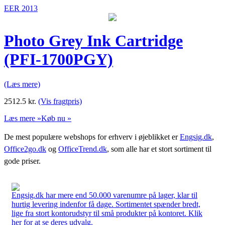
EER 2013
Photo Grey Ink Cartridge
(PFI-1700PGY)
(Læs mere)
2512.5
kr.
(Vis fragtpris)
Læs mere »
Køb nu »
De mest populære webshops for erhverv i øjeblikket er
Engsig.dk
,
Office2go.dk
og
OfficeTrend.dk
, som alle har et stort sortiment til
gode priser.
Engsig.dk har mere end 50.000 varenumre på lager, klar til
hurtig levering indenfor få dage. Sortimentet spænder bredt,
lige fra stort kontorudstyr til små produkter på kontoret. Klik
her for at se deres udvalg.