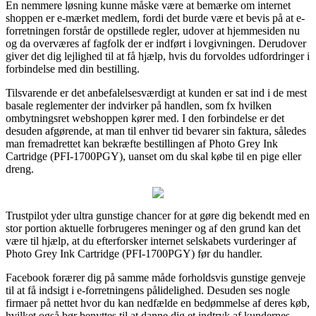
En nemmere løsning kunne måske være at bemærke om internet
shoppen er e-mærket medlem, fordi det burde være et bevis på at e-
forretningen forstår de opstillede regler, udover at hjemmesiden nu
og da overværes af fagfolk der er indført i lovgivningen. Derudover
giver det dig lejlighed til at få hjælp, hvis du forvoldes udfordringer i
forbindelse med din bestilling.
Tilsvarende er det anbefalelsesværdigt at kunden er sat ind i de mest
basale reglementer der indvirker på handlen, som fx hvilken
ombytningsret webshoppen kører med. I den forbindelse er det
desuden afgørende, at man til enhver tid bevarer sin faktura, således
man fremadrettet kan bekræfte bestillingen af Photo Grey Ink
Cartridge (PFI-1700PGY), uanset om du skal købe til en pige eller
dreng.
Trustpilot yder ultra gunstige chancer for at gøre dig bekendt med en
stor portion aktuelle forbrugeres meninger og af den grund kan det
være til hjælp, at du efterforsker internet selskabets vurderinger af
Photo Grey Ink Cartridge (PFI-1700PGY) før du handler.
Facebook forærer dig på samme måde forholdsvis gunstige genveje
til at få indsigt i e-forretningens pålidelighed. Desuden ses nogle
firmaer på nettet hvor du kan nedfælde en bedømmelse af deres køb,
hvilket også bør benyttes til at danne dig et indtryk af kundernes