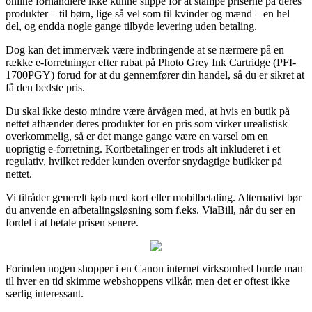
online forhandlere ikke kunne slippe for at stampe priserne på deres
produkter – til børn, lige så vel som til kvinder og mænd – en hel
del, og endda nogle gange tilbyde levering uden betaling.
Dog kan det immervæk være indbringende at se nærmere på en
række e-forretninger efter rabat på Photo Grey Ink Cartridge (PFI-
1700PGY) forud for at du gennemfører din handel, så du er sikret at
få den bedste pris.
Du skal ikke desto mindre være årvågen med, at hvis en butik på
nettet afhænder deres produkter for en pris som virker urealistisk
overkommelig, så er det mange gange være en varsel om en
uoprigtig e-forretning. Kortbetalinger er trods alt inkluderet i et
regulativ, hvilket redder kunden overfor snydagtige butikker på
nettet.
Vi tilråder generelt køb med kort eller mobilbetaling. Alternativt bør
du anvende en afbetalingsløsning som f.eks. ViaBill, når du ser en
fordel i at betale prisen senere.
Forinden nogen shopper i en Canon internet virksomhed burde man
til hver en tid skimme webshoppens vilkår, men det er oftest ikke
særlig interessant.