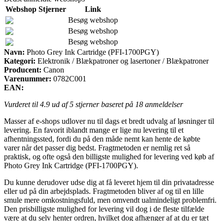
Webshop
Stjerner
Link
Besøg webshop
Besøg webshop
Besøg webshop
Navn:
Photo Grey Ink Cartridge (PFI-1700PGY)
Kategori:
Elektronik / Blækpatroner og lasertoner / Blækpatroner
Producent:
Canon
Varenummer:
0782C001
EAN:
Vurderet til
4.9
ud af 5 stjerner baseret på
18
anmeldelser
Masser af e-shops udlover nu til dags et bredt udvalg af løsninger til
levering. En favorit iblandt mange er lige nu levering til et
afhentningssted, fordi du på den måde nemt kan hente de købte
varer når det passer dig bedst. Fragtmetoden er nemlig ret så
praktisk, og ofte også den billigste mulighed for levering ved køb af
Photo Grey Ink Cartridge (PFI-1700PGY).
Du kunne derudover udse dig at få leveret hjem til din privatadresse
eller ud på din arbejdsplads. Fragtmetoden bliver af og til en lille
smule mere omkostningsfuld, men omvendt ualmindeligt problemfri.
Den prisbilligste mulighed for levering vil dog i de fleste tilfælde
være at du selv henter ordren, hvilket dog afhænger af at du er tæt