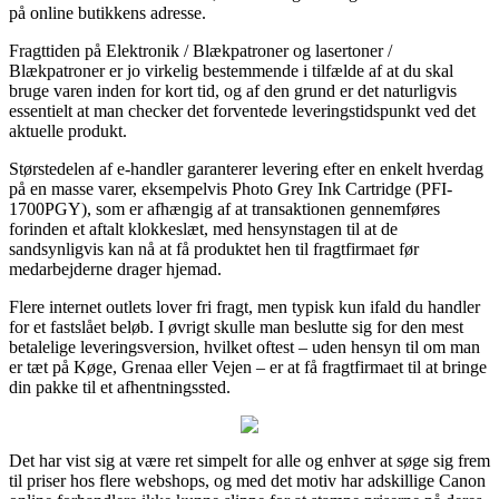
på online butikkens adresse.
Fragttiden på Elektronik / Blækpatroner og lasertoner /
Blækpatroner er jo virkelig bestemmende i tilfælde af at du skal
bruge varen inden for kort tid, og af den grund er det naturligvis
essentielt at man checker det forventede leveringstidspunkt ved det
aktuelle produkt.
Størstedelen af e-handler garanterer levering efter en enkelt hverdag
på en masse varer, eksempelvis Photo Grey Ink Cartridge (PFI-
1700PGY), som er afhængig af at transaktionen gennemføres
forinden et aftalt klokkeslæt, med hensynstagen til at de
sandsynligvis kan nå at få produktet hen til fragtfirmaet før
medarbejderne drager hjemad.
Flere internet outlets lover fri fragt, men typisk kun ifald du handler
for et fastslået beløb. I øvrigt skulle man beslutte sig for den mest
betalelige leveringsversion, hvilket oftest – uden hensyn til om man
er tæt på Køge, Grenaa eller Vejen – er at få fragtfirmaet til at bringe
din pakke til et afhentningssted.
Det har vist sig at være ret simpelt for alle og enhver at søge sig frem
til priser hos flere webshops, og med det motiv har adskillige Canon