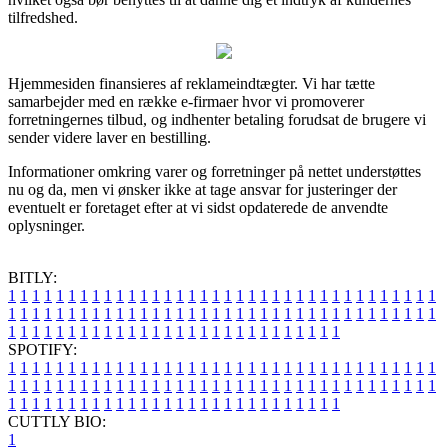
tilfredshed.
Hjemmesiden finansieres af reklameindtægter. Vi har tætte
samarbejder med en række e-firmaer hvor vi promoverer
forretningernes tilbud, og indhenter betaling forudsat de brugere vi
sender videre laver en bestilling.
Informationer omkring varer og forretninger på nettet understøttes
nu og da, men vi ønsker ikke at tage ansvar for justeringer der
eventuelt er foretaget efter at vi sidst opdaterede de anvendte
oplysninger.
BITLY:
1
1
1
1
1
1
1
1
1
1
1
1
1
1
1
1
1
1
1
1
1
1
1
1
1
1
1
1
1
1
1
1
1
1
1
1
1
1
1
1
1
1
1
1
1
1
1
1
1
1
1
1
1
1
1
1
1
1
1
1
1
1
1
1
1
1
1
1
1
1
1
1
1
1
1
1
1
1
1
1
1
1
1
1
1
1
1
1
1
1
1
1
1
1
1
1
1
1
1
1
SPOTIFY:
1
1
1
1
1
1
1
1
1
1
1
1
1
1
1
1
1
1
1
1
1
1
1
1
1
1
1
1
1
1
1
1
1
1
1
1
1
1
1
1
1
1
1
1
1
1
1
1
1
1
1
1
1
1
1
1
1
1
1
1
1
1
1
1
1
1
1
1
1
1
1
1
1
1
1
1
1
1
1
1
1
1
1
1
1
1
1
1
1
1
1
1
1
1
1
1
1
1
1
1
CUTTLY BIO:
1