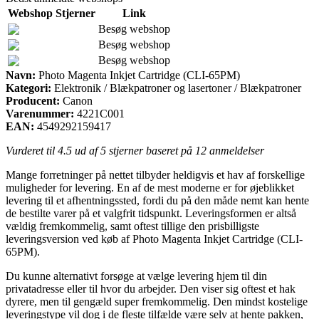
Webshop
Stjerner
Link
Besøg webshop
Besøg webshop
Besøg webshop
Navn:
Photo Magenta Inkjet Cartridge (CLI-65PM)
Kategori:
Elektronik / Blækpatroner og lasertoner / Blækpatroner
Producent:
Canon
Varenummer:
4221C001
EAN:
4549292159417
Vurderet til
4.5
ud af 5 stjerner baseret på
12
anmeldelser
Mange forretninger på nettet tilbyder heldigvis et hav af forskellige
muligheder for levering. En af de mest moderne er for øjeblikket
levering til et afhentningssted, fordi du på den måde nemt kan hente
de bestilte varer på et valgfrit tidspunkt. Leveringsformen er altså
vældig fremkommelig, samt oftest tillige den prisbilligste
leveringsversion ved køb af Photo Magenta Inkjet Cartridge (CLI-
65PM).
Du kunne alternativt forsøge at vælge levering hjem til din
privatadresse eller til hvor du arbejder. Den viser sig oftest et hak
dyrere, men til gengæld super fremkommelig. Den mindst kostelige
leveringstype vil dog i de fleste tilfælde være selv at hente pakken,