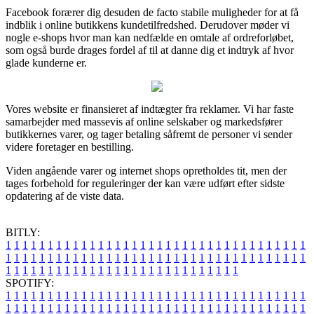
Facebook forærer dig desuden de facto stabile muligheder for at få
indblik i online butikkens kundetilfredshed. Derudover møder vi
nogle e-shops hvor man kan nedfælde en omtale af ordreforløbet,
som også burde drages fordel af til at danne dig et indtryk af hvor
glade kunderne er.
Vores website er finansieret af indtægter fra reklamer. Vi har faste
samarbejder med massevis af online selskaber og markedsfører
butikkernes varer, og tager betaling såfremt de personer vi sender
videre foretager en bestilling.
Viden angående varer og internet shops opretholdes tit, men der
tages forbehold for reguleringer der kan være udført efter sidste
opdatering af de viste data.
BITLY:
1
1
1
1
1
1
1
1
1
1
1
1
1
1
1
1
1
1
1
1
1
1
1
1
1
1
1
1
1
1
1
1
1
1
1
1
1
1
1
1
1
1
1
1
1
1
1
1
1
1
1
1
1
1
1
1
1
1
1
1
1
1
1
1
1
1
1
1
1
1
1
1
1
1
1
1
1
1
1
1
1
1
1
1
1
1
1
1
1
1
1
1
1
1
1
1
1
1
1
1
SPOTIFY:
1
1
1
1
1
1
1
1
1
1
1
1
1
1
1
1
1
1
1
1
1
1
1
1
1
1
1
1
1
1
1
1
1
1
1
1
1
1
1
1
1
1
1
1
1
1
1
1
1
1
1
1
1
1
1
1
1
1
1
1
1
1
1
1
1
1
1
1
1
1
1
1