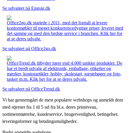
Se udvalget på Engsig.dk
Office2go.dk startede i 2011, med det formål at levere
kontormøbler til meget konkurrencedygtige priser, leveret med
det samme og med den bedste service i branchen. Klik her for
at se deres udvalg.
Se udvalget på Office2go.dk
OfficeTrend.dk tilbyder mere end 4.000 unikke produkter. De
har et bredt udvalg af elektronik, emballage, etiketter og
mærker, kontorartikler, hobby, skolestart, gæstebøger og foto,
tasker m.m. Klik her for at se deres udvalg.
Se udvalget på OfficeTrend.dk
Vi har gennemgået de mest populære webshops og anmeldt dem
med stjerner fra 1 til 5 ud fra bl.a. deres prisniveau,
sortimentstørrelse, kundeservice, brugervenlighed, betingelser,
leveringsformer og betalingsmuligheder.
Bedst anmeldte webshops