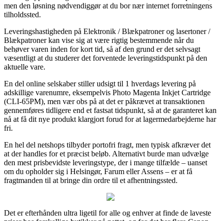
men den løsning nødvendiggør at du bor nær internet forretningens
tilholdssted.
Leveringshastigheden på Elektronik / Blækpatroner og lasertoner /
Blækpatroner kan vise sig at være rigtig bestemmende når du
behøver varen inden for kort tid, så af den grund er det selvsagt
væsentligt at du studerer det forventede leveringstidspunkt på den
aktuelle vare.
En del online selskaber stiller udsigt til 1 hverdags levering på
adskillige varenumre, eksempelvis Photo Magenta Inkjet Cartridge
(CLI-65PM), men vær obs på at det er påkrævet at transaktionen
gennemføres tidligere end et fastsat tidspunkt, så at de garanteret kan
nå at få dit nye produkt klargjort forud for at lagermedarbejderne har
fri.
En hel del netshops tilbyder portofri fragt, men typisk afkræver det
at der handles for et præcist beløb. Alternativt burde man udvælge
den mest prisbevidste leveringstype, der i mange tilfælde – uanset
om du opholder sig i Helsingør, Farum eller Assens – er at få
fragtmanden til at bringe din ordre til et afhentningssted.
Det er efterhånden ultra ligetil for alle og enhver at finde de laveste