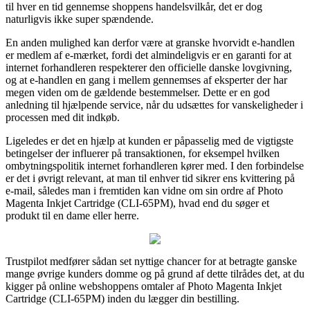
til hver en tid gennemse shoppens handelsvilkår, det er dog
naturligvis ikke super spændende.
En anden mulighed kan derfor være at granske hvorvidt e-handlen
er medlem af e-mærket, fordi det almindeligvis er en garanti for at
internet forhandleren respekterer den officielle danske lovgivning,
og at e-handlen en gang i mellem gennemses af eksperter der har
megen viden om de gældende bestemmelser. Dette er en god
anledning til hjælpende service, når du udsættes for vanskeligheder i
processen med dit indkøb.
Ligeledes er det en hjælp at kunden er påpasselig med de vigtigste
betingelser der influerer på transaktionen, for eksempel hvilken
ombytningspolitik internet forhandleren kører med. I den forbindelse
er det i øvrigt relevant, at man til enhver tid sikrer ens kvittering på
e-mail, således man i fremtiden kan vidne om sin ordre af Photo
Magenta Inkjet Cartridge (CLI-65PM), hvad end du søger et
produkt til en dame eller herre.
Trustpilot medfører sådan set nyttige chancer for at betragte ganske
mange øvrige kunders domme og på grund af dette tilrådes det, at du
kigger på online webshoppens omtaler af Photo Magenta Inkjet
Cartridge (CLI-65PM) inden du lægger din bestilling.