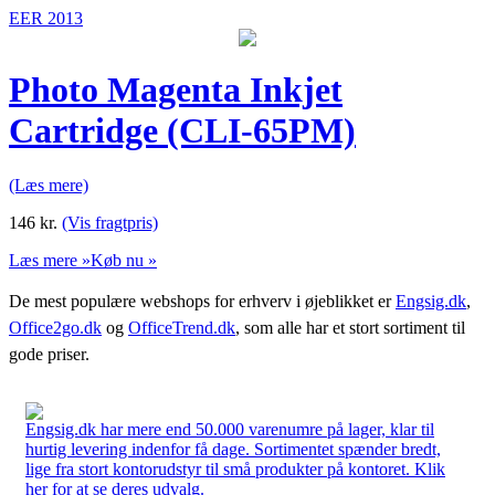
EER 2013
Photo Magenta Inkjet
Cartridge (CLI-65PM)
(Læs mere)
146
kr.
(Vis fragtpris)
Læs mere »
Køb nu »
De mest populære webshops for erhverv i øjeblikket er
Engsig.dk
,
Office2go.dk
og
OfficeTrend.dk
, som alle har et stort sortiment til
gode priser.
Engsig.dk har mere end 50.000 varenumre på lager, klar til
hurtig levering indenfor få dage. Sortimentet spænder bredt,
lige fra stort kontorudstyr til små produkter på kontoret. Klik
her for at se deres udvalg.