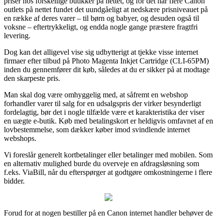
priser hos forskellige butikker på nettet, og for det har flere Canon
outlets på nettet fundet det uundgåeligt at nedskære prisniveauet på
en række af deres varer – til børn og babyer, og desuden også til
voksne – eftertrykkeligt, og endda nogle gange præstere fragtfri
levering.
Dog kan det alligevel vise sig udbytterigt at tjekke visse internet
firmaer efter tilbud på Photo Magenta Inkjet Cartridge (CLI-65PM)
inden du gennemfører dit køb, således at du er sikker på at modtage
den skarpeste pris.
Man skal dog være omhyggelig med, at såfremt en webshop
forhandler varer til salg for en udsalgspris der virker besynderligt
fordelagtig, bør det i nogle tilfælde være et karakteristika der viser
en uægte e-butik. Køb med betalingskort er heldigvis omfavnet af en
lovbestemmelse, som dækker køber imod svindlende internet
webshops.
Vi foreslår generelt kortbetalinger eller betalinger med mobilen. Som
en alternativ mulighed burde du overveje en afdragsløsning som
f.eks. ViaBill, når du efterspørger at godtgøre omkostningerne i flere
bidder.
Forud for at nogen bestiller på en Canon internet handler behøver de