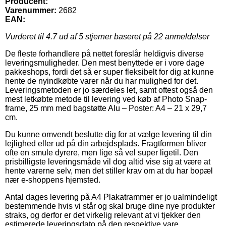
Producent:
Varenummer:
2682
EAN:
Vurderet til
4.7
ud af 5 stjerner baseret på
22
anmeldelser
De fleste forhandlere på nettet foreslår heldigvis diverse
leveringsmuligheder. Den mest benyttede er i vore dage
pakkeshops, fordi det så er super fleksibelt for dig at kunne
hente de nyindkøbte varer når du har mulighed for det.
Leveringsmetoden er jo særdeles let, samt oftest også den
mest letkøbte metode til levering ved køb af Photo Snap-
frame, 25 mm med bagstøtte Alu – Poster: A4 – 21 x 29,7
cm.
Du kunne omvendt beslutte dig for at vælge levering til din
lejlighed eller ud på din arbejdsplads. Fragtformen bliver
ofte en smule dyrere, men lige så vel super ligetil. Den
prisbilligste leveringsmåde vil dog altid vise sig at være at
hente varerne selv, men det stiller krav om at du har bopæl
nær e-shoppens hjemsted.
Antal dages levering på A4 Plakatrammer er jo ualmindeligt
bestemmende hvis vi står og skal bruge dine nye produkter
straks, og derfor er det virkelig relevant at vi tjekker den
estimerede leveringsdato på den respektive vare.