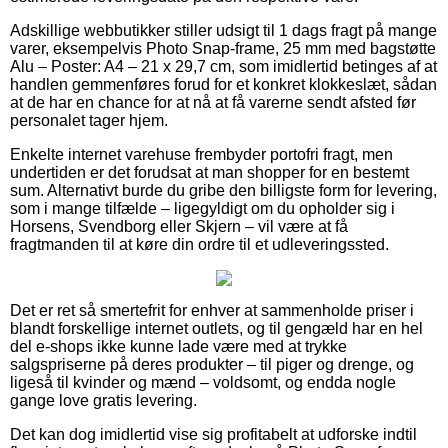
Adskillige webbutikker stiller udsigt til 1 dags fragt på mange
varer, eksempelvis Photo Snap-frame, 25 mm med bagstøtte
Alu – Poster: A4 – 21 x 29,7 cm, som imidlertid betinges af at
handlen gemmenføres forud for et konkret klokkeslæt, sådan
at de har en chance for at nå at få varerne sendt afsted før
personalet tager hjem.
Enkelte internet varehuse frembyder portofri fragt, men
undertiden er det forudsat at man shopper for en bestemt
sum. Alternativt burde du gribe den billigste form for levering,
som i mange tilfælde – ligegyldigt om du opholder sig i
Horsens, Svendborg eller Skjern – vil være at få
fragtmanden til at køre din ordre til et udleveringssted.
Det er ret så smertefrit for enhver at sammenholde priser i
blandt forskellige internet outlets, og til gengæld har en hel
del e-shops ikke kunne lade være med at trykke
salgspriserne på deres produkter – til piger og drenge, og
ligeså til kvinder og mænd – voldsomt, og endda nogle
gange love gratis levering.
Det kan dog imidlertid vise sig profitabelt at udforske indtil