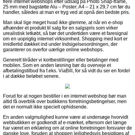
flere internet webshops efter udsalg på Photo Snap-frame,
25 mm med bagstøtte Alu – Poster: A4 – 21 x 29,7 cm før du
handler, således at man er tryg ved at opnå den bedste pris.
Man skal lige meget hvad ikke glemme, at når en e-shop
afhænder et produkt til salg for en salgspris som virker
urealistisk letkøbt, så bør det undertiden være et faresignal
om en uoprigtig internet virksomhed. Shopping med kort er
imidlertid dækket ind under Indsigelsesordningen, der
garanterer os overfor uærlige online webshops.
Generelt tilråder vi kortbestillinger eller betalinger med
mobilen. Som en anden løsning bør du overveje et
afbetalingstilbud fra f.eks. ViaBill, for så vidt du ser en fordel
i at dække beløbet senere.
Forud for at nogen bestiller i en internet webshop bør man
altid få overblik over butikkens forretningsbetingelser, men
det er normalt ikke specielt ophidsende.
En anden valgmulighed kunne være at undersøge hvorvidt
webbutikken er godkendt af e-mærket, eftersom det længe
har været en erklæring om at online forretningen forsvarer de
danske love, foruden at shoppen lejlighedsvis besigtiges af