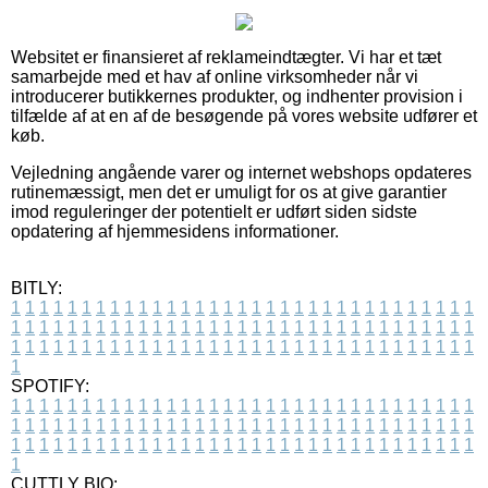
Websitet er finansieret af reklameindtægter. Vi har et tæt
samarbejde med et hav af online virksomheder når vi
introducerer butikkernes produkter, og indhenter provision i
tilfælde af at en af de besøgende på vores website udfører et
køb.
Vejledning angående varer og internet webshops opdateres
rutinemæssigt, men det er umuligt for os at give garantier
imod reguleringer der potentielt er udført siden sidste
opdatering af hjemmesidens informationer.
BITLY:
1
1
1
1
1
1
1
1
1
1
1
1
1
1
1
1
1
1
1
1
1
1
1
1
1
1
1
1
1
1
1
1
1
1
1
1
1
1
1
1
1
1
1
1
1
1
1
1
1
1
1
1
1
1
1
1
1
1
1
1
1
1
1
1
1
1
1
1
1
1
1
1
1
1
1
1
1
1
1
1
1
1
1
1
1
1
1
1
1
1
1
1
1
1
1
1
1
1
1
1
SPOTIFY:
1
1
1
1
1
1
1
1
1
1
1
1
1
1
1
1
1
1
1
1
1
1
1
1
1
1
1
1
1
1
1
1
1
1
1
1
1
1
1
1
1
1
1
1
1
1
1
1
1
1
1
1
1
1
1
1
1
1
1
1
1
1
1
1
1
1
1
1
1
1
1
1
1
1
1
1
1
1
1
1
1
1
1
1
1
1
1
1
1
1
1
1
1
1
1
1
1
1
1
1
CUTTLY BIO: