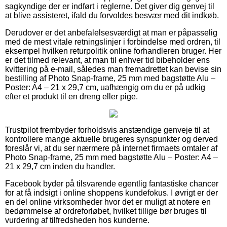
sagkyndige der er indført i reglerne. Det giver dig genvej til
at blive assisteret, ifald du forvoldes besvær med dit indkøb.
Derudover er det anbefalelsesværdigt at man er påpasselig
med de mest vitale retningslinjer i forbindelse med ordren, til
eksempel hvilken returpolitik online forhandleren bruger. Her
er det tilmed relevant, at man til enhver tid bibeholder ens
kvittering på e-mail, således man fremadrettet kan bevise sin
bestilling af Photo Snap-frame, 25 mm med bagstøtte Alu –
Poster: A4 – 21 x 29,7 cm, uafhængig om du er på udkig
efter et produkt til en dreng eller pige.
Trustpilot frembyder forholdsvis anstændige genveje til at
kontrollere mange aktuelle brugeres synspunkter og derved
foreslår vi, at du ser nærmere på internet firmaets omtaler af
Photo Snap-frame, 25 mm med bagstøtte Alu – Poster: A4 –
21 x 29,7 cm inden du handler.
Facebook byder på tilsvarende egentlig fantastiske chancer
for at få indsigt i online shoppens kundefokus. I øvrigt er der
en del online virksomheder hvor det er muligt at notere en
bedømmelse af ordreforløbet, hvilket tillige bør bruges til
vurdering af tilfredsheden hos kunderne.